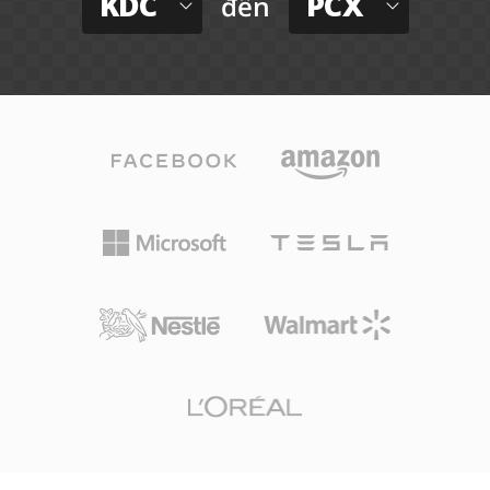
KDC
PCX
đến