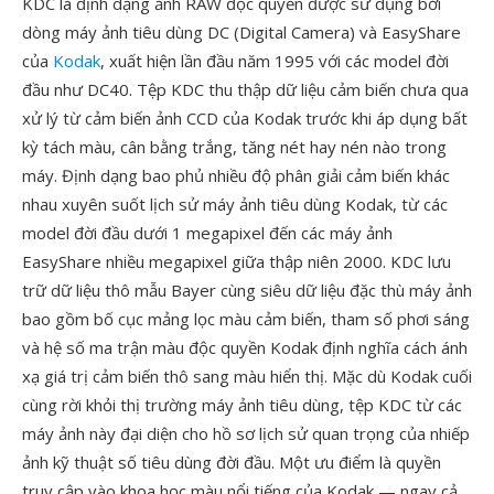
KDC là định dạng ảnh RAW độc quyền được sử dụng bởi
dòng máy ảnh tiêu dùng DC (Digital Camera) và EasyShare
của
Kodak
, xuất hiện lần đầu năm 1995 với các model đời
đầu như DC40. Tệp KDC thu thập dữ liệu cảm biến chưa qua
xử lý từ cảm biến ảnh CCD của Kodak trước khi áp dụng bất
kỳ tách màu, cân bằng trắng, tăng nét hay nén nào trong
máy. Định dạng bao phủ nhiều độ phân giải cảm biến khác
nhau xuyên suốt lịch sử máy ảnh tiêu dùng Kodak, từ các
model đời đầu dưới 1 megapixel đến các máy ảnh
EasyShare nhiều megapixel giữa thập niên 2000. KDC lưu
trữ dữ liệu thô mẫu Bayer cùng siêu dữ liệu đặc thù máy ảnh
bao gồm bố cục mảng lọc màu cảm biến, tham số phơi sáng
và hệ số ma trận màu độc quyền Kodak định nghĩa cách ánh
xạ giá trị cảm biến thô sang màu hiển thị. Mặc dù Kodak cuối
cùng rời khỏi thị trường máy ảnh tiêu dùng, tệp KDC từ các
máy ảnh này đại diện cho hồ sơ lịch sử quan trọng của nhiếp
ảnh kỹ thuật số tiêu dùng đời đầu. Một ưu điểm là quyền
truy cập vào khoa học màu nổi tiếng của Kodak — ngay cả