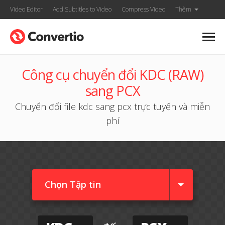
Video Editor
Add Subtitles to Video
Compress Video
Thêm
Công cụ chuyển đổi KDC (RAW)
sang PCX
Chuyển đổi file kdc sang pcx trực tuyến và miễn
phí
Chọn Tập tin