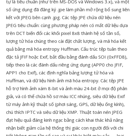
tự là tiêu chuẩn (như trên MS-DOS và Windows 3.x), và một
số ứng dụng đã đăng ký .jpe làm phần mở rộng bổ sung liên
kết với JPEG bên cạnh .jpg. Các tệp JPE chứa dữ liệu nén
JPEG tiêu chuẩn: cùng phương pháp nén có mất dữ liệu dựa
trên DCT biến đổi các khối pixel 8x8 thành hệ số tần số,
lượng tử hóa chúng theo cài đặt chất lượng, và mã hóa kết
quả bằng mã hóa entropy Huffman. Cấu trúc tệp tuân theo
đặc tả JFIF hoặc Exif, bắt đầu bằng đánh dấu SOI (0xFFD8),
tiếp theo là các đánh dấu riêng ứng dụng (APP0 cho JFIF,
APP1 cho Exif), các định nghĩa bảng lượng tử hóa và
Huffman, và dữ liệu hình ảnh mã hóa entropy. Các tệp JPE
hỗ trợ hình ảnh xám 8-bit và ảnh màu 24-bit ở mọi độ phân
giải, và có thể chứa hồ sơ màu ICC nhúng, siêu dữ liệu Exif
từ máy ảnh kỹ thuật số (phơi sáng, GPS, dữ liệu ống kính),
chú thích IPTC và siêu dữ liệu XMP. Thuật toán nén JPEG
đạt hiệu quả đáng kinh ngạc bằng cách khai thác khả năng
nhận biết giảm của hệ thống thị giác con người đối với chi
tiết không gian tần số cao và sự khác biệt màu sắc — loại