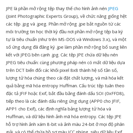
JPE là phần mở rộng tệp thay thế cho hình ảnh nén
JPEG
(Joint Photographic Experts Group), về chức năng giống hệt
các tệp .jpg và .jpeg. Phần mở rộng .jpe bắt nguồn từ các
môi trường tin học thời kỳ đầu nơi phần mở rộng tệp ba ký
tự là tiêu chuẩn (như trên MS-DOS và Windows 3.x), và một
số ứng dụng đã đăng ký .jpe làm phần mở rộng bổ sung liên
kết với JPEG bên cạnh .jpg. Các tệp JPE chứa dữ liệu nén
JPEG tiêu chuẩn: cùng phương pháp nén có mất dữ liệu dựa
trên DCT biến đổi các khối pixel 8x8 thành hệ số tần số,
lượng tử hóa chúng theo cài đặt chất lượng, và mã hóa kết
quả bằng mã hóa entropy Huffman. Cấu trúc tệp tuân theo
đặc tả JFIF hoặc Exif, bắt đầu bằng đánh dấu SOI (0xFFD8),
tiếp theo là các đánh dấu riêng ứng dụng (APP0 cho JFIF,
APP1 cho Exif), các định nghĩa bảng lượng tử hóa và
Huffman, và dữ liệu hình ảnh mã hóa entropy. Các tệp JPE
hỗ trợ hình ảnh xám 8-bit và ảnh màu 24-bit ở mọi độ phân
giải, và có thể chứa hồ sơ màu ICC nhúng, siêu dữ liệu Exif