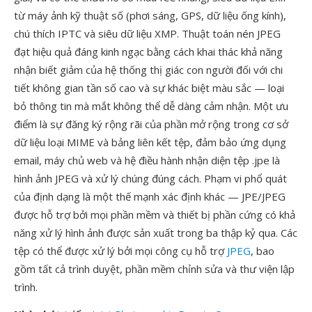
từ máy ảnh kỹ thuật số (phơi sáng, GPS, dữ liệu ống kính),
chú thích IPTC và siêu dữ liệu XMP. Thuật toán nén JPEG
đạt hiệu quả đáng kinh ngạc bằng cách khai thác khả năng
nhận biết giảm của hệ thống thị giác con người đối với chi
tiết không gian tần số cao và sự khác biệt màu sắc — loại
bỏ thông tin mà mắt không thể dễ dàng cảm nhận. Một ưu
điểm là sự đăng ký rộng rãi của phần mở rộng trong cơ sở
dữ liệu loại MIME và bảng liên kết tệp, đảm bảo ứng dụng
email, máy chủ web và hệ điều hành nhận diện tệp .jpe là
hình ảnh JPEG và xử lý chúng đúng cách. Phạm vi phổ quát
của định dạng là một thế mạnh xác định khác — JPE/JPEG
được hỗ trợ bởi mọi phần mềm và thiết bị phần cứng có khả
năng xử lý hình ảnh được sản xuất trong ba thập kỷ qua. Các
tệp có thể được xử lý bởi mọi công cụ hỗ trợ
JPEG
, bao
gồm tất cả trình duyệt, phần mềm chỉnh sửa và thư viện lập
trình.