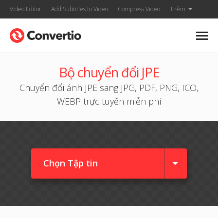
Video Editor
Add Subtitles to Video
Compress Video
Thêm
Bộ chuyển đổi JPE
Chuyển đổi ảnh JPE sang JPG, PDF, PNG, ICO,
WEBP trực tuyến miễn phí
Chọn Tập tin