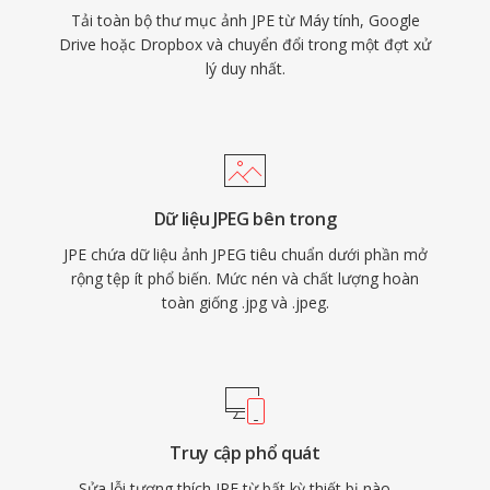
Tải toàn bộ thư mục ảnh JPE từ Máy tính, Google
Drive hoặc Dropbox và chuyển đổi trong một đợt xử
lý duy nhất.
Dữ liệu JPEG bên trong
JPE chứa dữ liệu ảnh JPEG tiêu chuẩn dưới phần mở
rộng tệp ít phổ biến. Mức nén và chất lượng hoàn
toàn giống .jpg và .jpeg.
Truy cập phổ quát
Sửa lỗi tương thích JPE từ bất kỳ thiết bị nào —