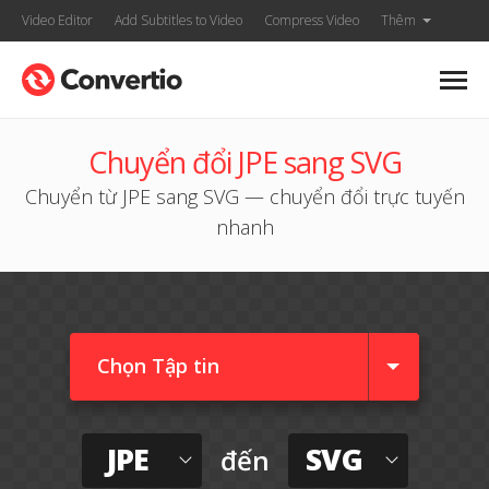
Video Editor
Add Subtitles to Video
Compress Video
Thêm
Chuyển đổi JPE sang SVG
Chuyển từ JPE sang SVG — chuyển đổi trực tuyến
nhanh
Chọn Tập tin
JPE
SVG
đến