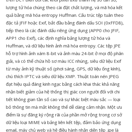
lượng tử hóa chúng theo cài đặt chất lượng, và mã hóa kết
quả bằng mã hóa entropy Huffman. Cấu trúc tệp tuân theo
đặc tả JFIF hoặc Exif, bắt đầu bằng đánh dấu SOI (0xFFD8),
tiếp theo là các đánh dấu riêng ứng dụng (APP0 cho JFIF,
APP1 cho Exif), các định nghĩa bảng lượng tử hóa và
Huffman, và dữ liệu hình ảnh mã hóa entropy. Các tệp JPE
hỗ trợ hình ảnh xám 8-bit và ảnh màu 24-bit ở mọi độ phân
giải, và có thể chứa hồ sơ màu ICC nhúng, siêu dữ liệu Exif
từ máy ảnh kỹ thuật số (phơi sáng, GPS, dữ liệu ống kính),
chú thích IPTC và siêu dữ liệu XMP. Thuật toán nén JPEG
đạt hiệu quả đáng kinh ngạc bằng cách khai thác khả năng
nhận biết giảm của hệ thống thị giác con người đối với chi
tiết không gian tần số cao và sự khác biệt màu sắc — loại
bỏ thông tin mà mắt không thể dễ dàng cảm nhận. Một ưu
điểm là sự đăng ký rộng rãi của phần mở rộng trong cơ sở
dữ liệu loại MIME và bảng liên kết tệp, đảm bảo ứng dụng
email, máy chủ web và hệ điều hành nhận diện tệp .jpe là