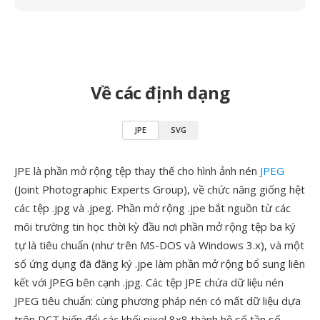
Về các định dạng
JPE
SVG
JPE là phần mở rộng tệp thay thế cho hình ảnh nén
JPEG
(Joint Photographic Experts Group), về chức năng giống hệt
các tệp .jpg và .jpeg. Phần mở rộng .jpe bắt nguồn từ các
môi trường tin học thời kỳ đầu nơi phần mở rộng tệp ba ký
tự là tiêu chuẩn (như trên MS-DOS và Windows 3.x), và một
số ứng dụng đã đăng ký .jpe làm phần mở rộng bổ sung liên
kết với JPEG bên cạnh .jpg. Các tệp JPE chứa dữ liệu nén
JPEG tiêu chuẩn: cùng phương pháp nén có mất dữ liệu dựa
trên DCT biến đổi các khối pixel 8x8 thành hệ số tần số,