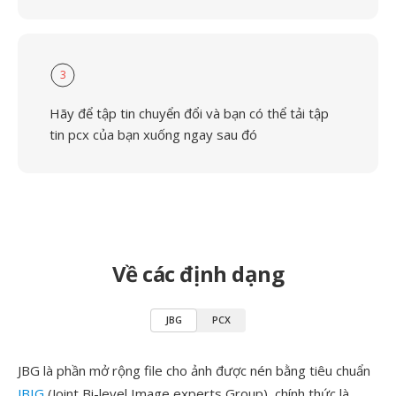
3
Hãy để tập tin chuyển đổi và bạn có thể tải tập
tin pcx của bạn xuống ngay sau đó
Về các định dạng
JBG
PCX
JBG là phần mở rộng file cho ảnh được nén bằng tiêu chuẩn
JBIG
(Joint Bi-level Image experts Group), chính thức là