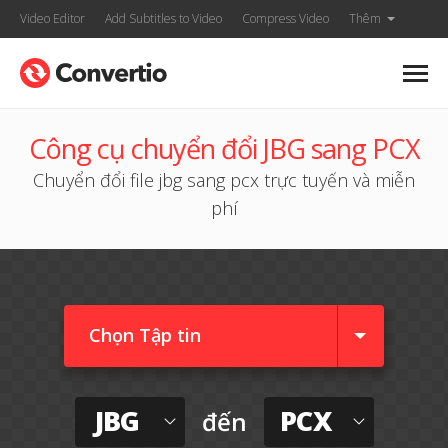
Video Editor
Add Subtitles to Video
Compress Video
Thêm
Công cụ chuyển đổi JBG sang PCX
Chuyển đổi file jbg sang pcx trực tuyến và miễn
phí
Chọn Tập tin
JBG
PCX
đến