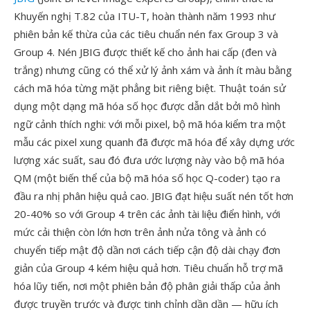
Khuyến nghị T.82 của ITU-T, hoàn thành năm 1993 như
phiên bản kế thừa của các tiêu chuẩn nén fax Group 3 và
Group 4. Nén JBIG được thiết kế cho ảnh hai cấp (đen và
trắng) nhưng cũng có thể xử lý ảnh xám và ảnh ít màu bằng
cách mã hóa từng mặt phẳng bit riêng biệt. Thuật toán sử
dụng một dạng mã hóa số học được dẫn dắt bởi mô hình
ngữ cảnh thích nghi: với mỗi pixel, bộ mã hóa kiểm tra một
mẫu các pixel xung quanh đã được mã hóa để xây dựng ước
lượng xác suất, sau đó đưa ước lượng này vào bộ mã hóa
QM (một biến thể của bộ mã hóa số học Q-coder) tạo ra
đầu ra nhị phân hiệu quả cao. JBIG đạt hiệu suất nén tốt hơn
20-40% so với Group 4 trên các ảnh tài liệu điển hình, với
mức cải thiện còn lớn hơn trên ảnh nửa tông và ảnh có
chuyển tiếp mật độ dần nơi cách tiếp cận độ dài chạy đơn
giản của Group 4 kém hiệu quả hơn. Tiêu chuẩn hỗ trợ mã
hóa lũy tiến, nơi một phiên bản độ phân giải thấp của ảnh
được truyền trước và được tinh chỉnh dần dần — hữu ích