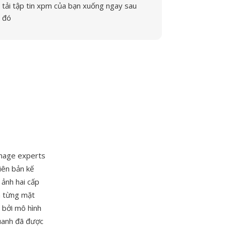
tải tập tin xpm của bạn xuống ngay sau
đó
Image experts
iên bản kế
 ảnh hai cấp
a từng mặt
 bởi mô hình
quanh đã được