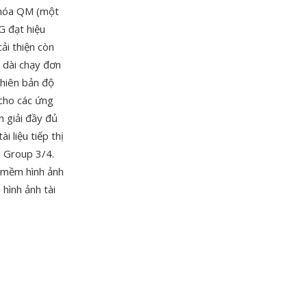
 hóa QM (một
G đạt hiệu
ải thiện còn
 dài chạy đơn
phiên bản độ
 cho các ứng
n giải đầy đủ
i liệu tiếp thị
i Group 3/4.
 mềm hình ảnh
 hình ảnh tài