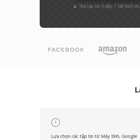
Thả tập tin ở đây. 1 GB Kích th
L
1
Lựa chọn các tập tin từ Máy tính, Google