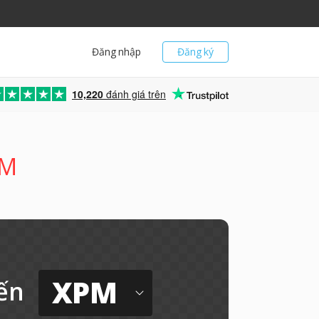
Đăng nhập
Đăng ký
10,220
đánh giá trên
PM
XPM
ến