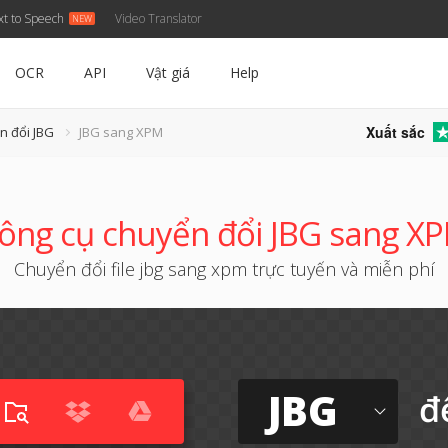
xt to Speech
Video Translator
OCR
API
Vật giá
Help
Xuất sắc
n đổi JBG
JBG sang XPM
ông cụ chuyển đổi JBG sang X
Chuyển đổi file jbg sang xpm trực tuyến và miễn phí
JBG
đ