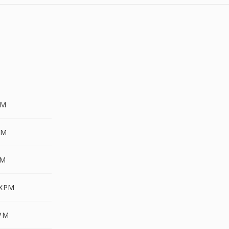
PM
PM
PM
 XPM
XPM