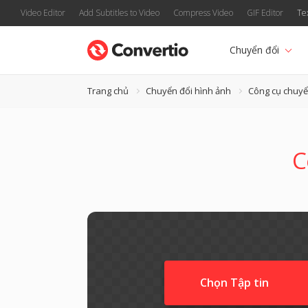
Video Editor
Add Subtitles to Video
Compress Video
GIF Editor
Te
Chuyển đổi
Trang chủ
Chuyển đổi hình ảnh
Công cụ chuyể
C
Chọn Tập tin