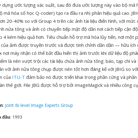
y dựng ước lượng xác suất, sau đó đưa ước lượng này vào bộ mã
ộ mã hóa số học Q-coder) tạo ra đầu ra nhị phân hiệu quả cao. JBI
ơn 20-40% so với Group 4 trên các ảnh tài liệu điển hình, với mức c
ảnh nửa tông và ảnh có chuyển tiếp mật độ dần nơi cách tiếp cận độ
p 4 kém hiệu quả hơn. Tiêu chuẩn hỗ trợ mã hóa lũy tiến, nơi một 
p của ảnh được truyền trước và được tinh chỉnh dần dần — hữu ích
 nơi máy nhận có thể bắt đầu hiển thị ảnh trước khi dữ liệu độ phâ
ểm là nén vượt trội các tài liệu chứa ảnh nửa tông: báo, tạp chí và tà
ản với ảnh nửa tông chụp được nén tốt hơn đáng kể với JBIG so vớ
ận của
ITU-T
đảm bảo nó được triển khai trong phần cứng và phần
toàn thế giới. File JBG được hỗ trợ bởi ImageMagick và nhiều công cụ
ển
:
Joint Bi-level Image Experts Group
n đầu
: 1993