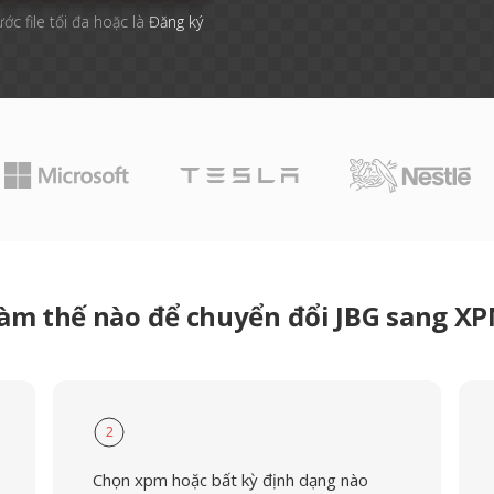
ước file tối đa hoặc là
Đăng ký
àm thế nào để chuyển đổi JBG sang X
2
Chọn xpm hoặc bất kỳ định dạng nào