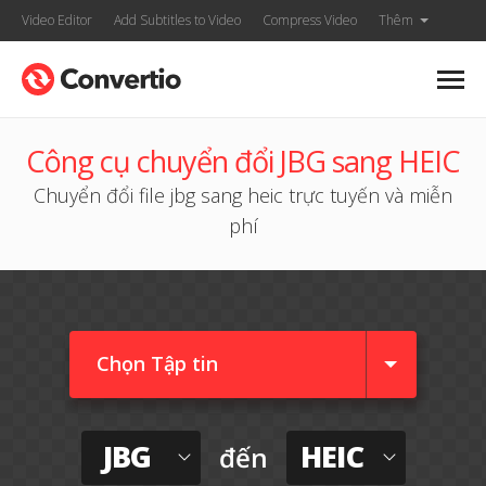
Video Editor
Add Subtitles to Video
Compress Video
Thêm
Công cụ chuyển đổi JBG sang HEIC
Chuyển đổi file jbg sang heic trực tuyến và miễn
phí
Chọn Tập tin
JBG
HEIC
đến