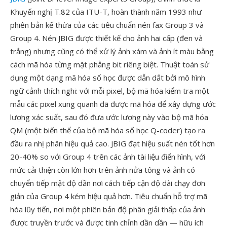
Khuyến nghị T.82 của ITU-T, hoàn thành năm 1993 như
phiên bản kế thừa của các tiêu chuẩn nén fax Group 3 và
Group 4. Nén JBIG được thiết kế cho ảnh hai cấp (đen và
trắng) nhưng cũng có thể xử lý ảnh xám và ảnh ít màu bằng
cách mã hóa từng mặt phẳng bit riêng biệt. Thuật toán sử
dụng một dạng mã hóa số học được dẫn dắt bởi mô hình
ngữ cảnh thích nghi: với mỗi pixel, bộ mã hóa kiểm tra một
mẫu các pixel xung quanh đã được mã hóa để xây dựng ước
lượng xác suất, sau đó đưa ước lượng này vào bộ mã hóa
QM (một biến thể của bộ mã hóa số học Q-coder) tạo ra
đầu ra nhị phân hiệu quả cao. JBIG đạt hiệu suất nén tốt hơn
20-40% so với Group 4 trên các ảnh tài liệu điển hình, với
mức cải thiện còn lớn hơn trên ảnh nửa tông và ảnh có
chuyển tiếp mật độ dần nơi cách tiếp cận độ dài chạy đơn
giản của Group 4 kém hiệu quả hơn. Tiêu chuẩn hỗ trợ mã
hóa lũy tiến, nơi một phiên bản độ phân giải thấp của ảnh
được truyền trước và được tinh chỉnh dần dần — hữu ích