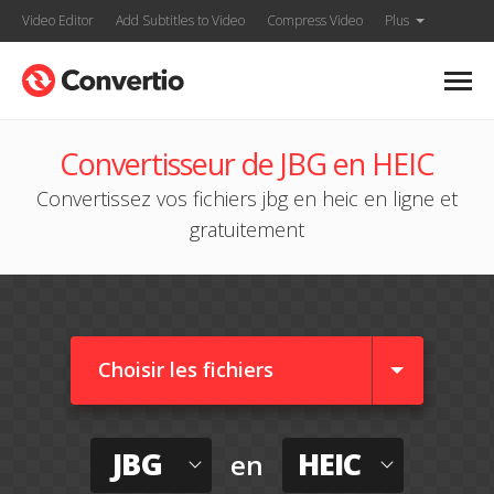
Video Editor
Add Subtitles to Video
Compress Video
Plus
Convertisseur de JBG en HEIC
Convertissez vos fichiers jbg en heic en ligne et
gratuitement
Choisir les fichiers
JBG
HEIC
en