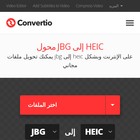
المزيد
Compress Video
Add Subtitles to Video
Video Editor
محول JBG إلى HEIC
يمكنك تحويل ملفات jbg إلى heic على الإنترنت وبشكل
مجاني
اختر الملفات
JBG
HEIC
إلى