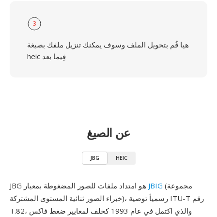
3
هيا قُم بتحويل الملف وسوف يمكنك تنزيل ملفك بصيغة
heic فِيما بعد
عن الصيغ
JBG
HEIC
(مجموعة
JBIG
JBG هو امتداد ملفات للصور المضغوطة بمعيار
خبراء الصور ثنائية المستوى المشتركة)، رسمياً توصية ITU-T رقم
T.82، والذي اكتمل في عام 1993 كخلف لمعايير ضغط فاكس