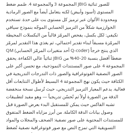
المجموعة 3 والمجموعة 4. صُمم ضغط JBIG للصور ثنائية
المستوى (أسود وأبيض) لكنه يتعامل أيضاً مع الصور الرمادية
ومحدودة الألوان عبر ترميز كل مستوى بت على حدة. تستخدم
الخوارزمية شكلاً من الترميز الحسابي الموجّه بنموذج سياقي
تكيفي: لكل بكسل، يفحص المرمّز قالباً من البكسلات المحيطة
المرمّزة مسبقاً لبناء تقدير احتمالي، ثم يغذي هذا التقدير لمرمّز
QM (أحد متغيرات المرمّز الحسابي Q-coder) الذي ينتج خرجاً
ثنائياً عالي الكفاءة. يحقق JBIG ضغطاً أفضل بنسبة 20-40% من
المجموعة 4 على صور المستندات النموذجية، مع تحسن أكبر على
الصور النصفية الفوتوغرافية والصور ذات التدرجات التدريجية في
الكثافة حيث يكون نهج المجموعة 4 البسيط لأطوال التتابعات أقل
فعالية. يدعم المعيار الترميز التدريجي، حيث تُرسل نسخة منخفضة
الدقة من الصورة أولاً ثم تُحسّن تدريجياً — وهو مفيد لتطبيقات
تشبه الفاكس حيث يمكن للمستقبل البدء بعرض الصورة قبل
وصول بيانات الدقة الكاملة. من أبرز مزاياه الضغط المتفوق
للمستندات المحتوية على صور نصفية: الصحف والمجلات والمواد
التسويقية التي تمزج النص مع صور فوتوغرافية نصفية تُضغط