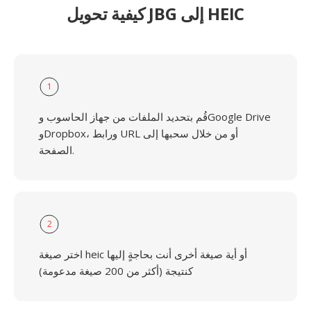
كيفية تحويل JBG إلى HEIC
1
قُم بتحديد الملفات من جهاز الحاسوب وGoogle Drive
وDropbox، ورابط URL أو من خلال سحبها إلى
الصفحة.
2
اختر صيغة heic أو أية صيغة أخرى أنت بحاجةٍ إليها
كنتيجة (أكثر من 200 صيغة مدعومة)