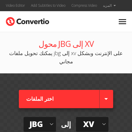
المزيد
Compress Video
Add Subtitles to Video
Video Editor
محول JBG إلى XV
يمكنك تحويل ملفات jbg إلى xv على الإنترنت وبشكل
مجاني
اختر الملفات
JBG
XV
إلى