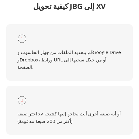
كيفية تحويل JBG إلى XV
1
قُم بتحديد الملفات من جهاز الحاسوب وGoogle Drive
وDropbox، ورابط URL أو من خلال سحبها إلى
الصفحة.
2
اختر صيغة xv أو أية صيغة أخرى أنت بحاجةٍ إليها كنتيجة
(أكثر من 200 صيغة مدعومة)