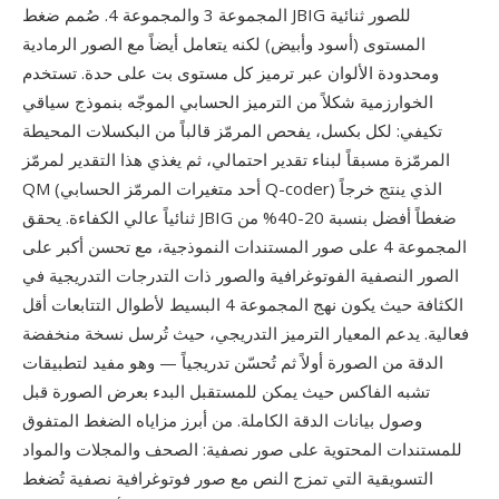
المجموعة 3 والمجموعة 4. صُمم ضغط JBIG للصور ثنائية
المستوى (أسود وأبيض) لكنه يتعامل أيضاً مع الصور الرمادية
ومحدودة الألوان عبر ترميز كل مستوى بت على حدة. تستخدم
الخوارزمية شكلاً من الترميز الحسابي الموجّه بنموذج سياقي
تكيفي: لكل بكسل، يفحص المرمّز قالباً من البكسلات المحيطة
المرمّزة مسبقاً لبناء تقدير احتمالي، ثم يغذي هذا التقدير لمرمّز
QM (أحد متغيرات المرمّز الحسابي Q-coder) الذي ينتج خرجاً
ثنائياً عالي الكفاءة. يحقق JBIG ضغطاً أفضل بنسبة 20-40% من
المجموعة 4 على صور المستندات النموذجية، مع تحسن أكبر على
الصور النصفية الفوتوغرافية والصور ذات التدرجات التدريجية في
الكثافة حيث يكون نهج المجموعة 4 البسيط لأطوال التتابعات أقل
فعالية. يدعم المعيار الترميز التدريجي، حيث تُرسل نسخة منخفضة
الدقة من الصورة أولاً ثم تُحسّن تدريجياً — وهو مفيد لتطبيقات
تشبه الفاكس حيث يمكن للمستقبل البدء بعرض الصورة قبل
وصول بيانات الدقة الكاملة. من أبرز مزاياه الضغط المتفوق
للمستندات المحتوية على صور نصفية: الصحف والمجلات والمواد
التسويقية التي تمزج النص مع صور فوتوغرافية نصفية تُضغط