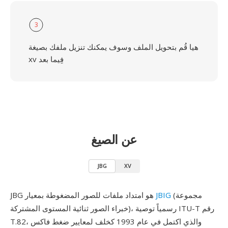
3
هيا قُم بتحويل الملف وسوف يمكنك تنزيل ملفك بصيغة
xv فِيما بعد
عن الصيغ
JBG
XV
(مجموعة
JBIG
JBG هو امتداد ملفات للصور المضغوطة بمعيار
خبراء الصور ثنائية المستوى المشتركة)، رسمياً توصية ITU-T رقم
T.82، والذي اكتمل في عام 1993 كخلف لمعايير ضغط فاكس