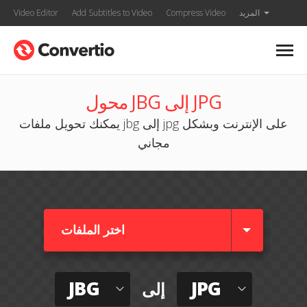
المزيد
Compress Video
Add Subtitles to Video
Video Editor
محول JBG إلى JPG
يمكنك تحويل ملفات jbg إلى jpg على الإنترنت وبشكل
مجاني
اختر الملفات
JBG
JPG
إلى