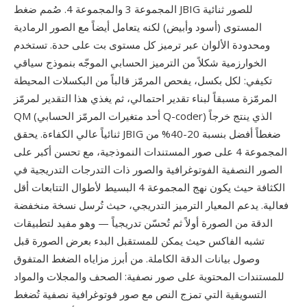
المجموعة 3 والمجموعة 4. صُمم ضغط JBIG للصور ثنائية
المستوى (أسود وأبيض) لكنه يتعامل أيضاً مع الصور الرمادية
ومحدودة الألوان عبر ترميز كل مستوى بت على حدة. تستخدم
الخوارزمية شكلاً من الترميز الحسابي الموجّه بنموذج سياقي
تكيفي: لكل بكسل، يفحص المرمّز قالباً من البكسلات المحيطة
المرمّزة مسبقاً لبناء تقدير احتمالي، ثم يغذي هذا التقدير لمرمّز
QM (أحد متغيرات المرمّز الحسابي Q-coder) الذي ينتج خرجاً
ثنائياً عالي الكفاءة. يحقق JBIG ضغطاً أفضل بنسبة 20-40% من
المجموعة 4 على صور المستندات النموذجية، مع تحسن أكبر على
الصور النصفية الفوتوغرافية والصور ذات التدرجات التدريجية في
الكثافة حيث يكون نهج المجموعة 4 البسيط لأطوال التتابعات أقل
فعالية. يدعم المعيار الترميز التدريجي، حيث تُرسل نسخة منخفضة
الدقة من الصورة أولاً ثم تُحسّن تدريجياً — وهو مفيد لتطبيقات
تشبه الفاكس حيث يمكن للمستقبل البدء بعرض الصورة قبل
وصول بيانات الدقة الكاملة. من أبرز مزاياه الضغط المتفوق
للمستندات المحتوية على صور نصفية: الصحف والمجلات والمواد
التسويقية التي تمزج النص مع صور فوتوغرافية نصفية تُضغط