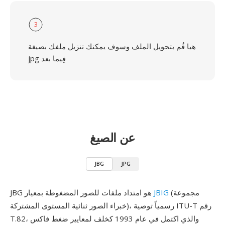
3
هيا قُم بتحويل الملف وسوف يمكنك تنزيل ملفك بصيغة
jpg فِيما بعد
عن الصيغ
JBG
JPG
(مجموعة
JBIG
JBG هو امتداد ملفات للصور المضغوطة بمعيار
خبراء الصور ثنائية المستوى المشتركة)، رسمياً توصية ITU-T رقم
T.82، والذي اكتمل في عام 1993 كخلف لمعايير ضغط فاكس