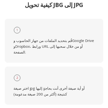
كيفية تحويل JBG إلى JPG
1
قُم بتحديد الملفات من جهاز الحاسوب وGoogle Drive
وDropbox، ورابط URL أو من خلال سحبها إلى
الصفحة.
2
اختر صيغة jpg أو أية صيغة أخرى أنت بحاجةٍ إليها
كنتيجة (أكثر من 200 صيغة مدعومة)