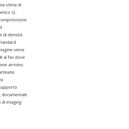
una stima di
metico Q-
a compressione
il
i di densità
standard
mmagine viene
i al fax dove
ione arrivino.
etinate:
si
 supporto
ng documentale
i di imaging