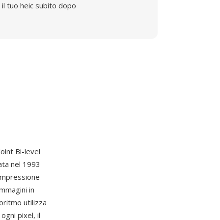
il tuo heic subito dopo
Joint Bi-level
ata nel 1993
compressione
immagini in
oritmo utilizza
gni pixel, il