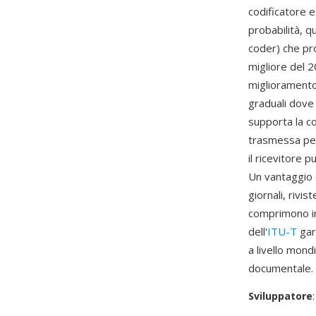
codificatore e
probabilità, q
coder) che pr
migliore del 2
miglioramento
graduali dove
supporta la c
trasmessa per
il ricevitore p
Un vantaggio 
giornali, rivi
comprimono in
dell'
ITU-T
gar
a livello mond
documentale.
Sviluppatore