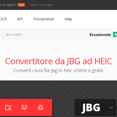
xt to Speech
Video Translator
OCR
API
Prezziminuti
Help
Eccezionale
JBG a HEIC
Convertitore da JBG ad HEIC
Converti i tuoi file jbg in heic online e gratis
JBG