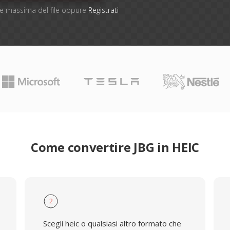
one massima del file oppure
Registrati
Come convertire JBG in HEIC
2
Scegli heic o qualsiasi altro formato che