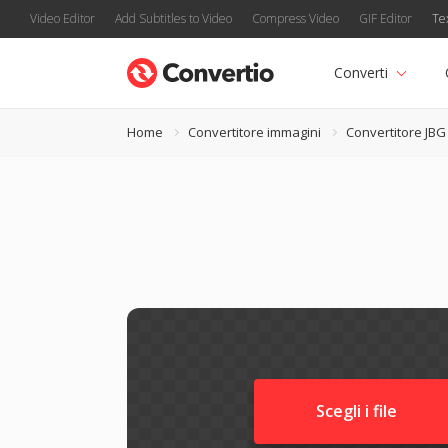
Video Editor
Add Subtitles to Video
Compress Video
GIF Editor
Te
Converti
Home
Convertitore immagini
Convertitore JBG
Scegli i file