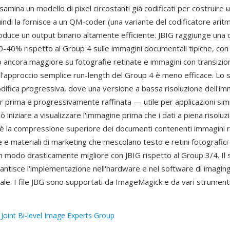
samina un modello di pixel circostanti già codificati per costruire 
uindi la fornisce a un QM-coder (una variante del codificatore arit
oduce un output binario altamente efficiente. JBIG raggiunge un
0-40% rispetto al Group 4 sulle immagini documentali tipiche, con 
 ancora maggiore su fotografie retinate e immagini con transizion
 l'approccio semplice run-length del Group 4 è meno efficace. Lo 
odifica progressiva, dove una versione a bassa risoluzione dell'i
 prima e progressivamente raffinata — utile per applicazioni simil
uò iniziare a visualizzare l'immagine prima che i dati a piena risoluz
è la compressione superiore dei documenti contenenti immagini r
ste e materiali di marketing che mescolano testo e retini fotografici 
 modo drasticamente migliore con JBIG rispetto al Group 3/4. Il
antisce l'implementazione nell'hardware e nel software di imagi
iale. I file JBG sono supportati da ImageMagick e da vari strument
:
Joint Bi-level Image Experts Group