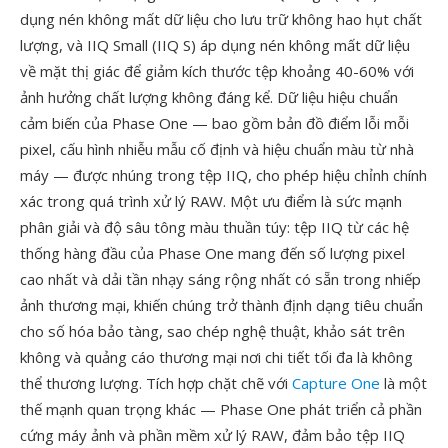
dụng nén không mất dữ liệu cho lưu trữ không hao hụt chất
lượng, và IIQ Small (IIQ S) áp dụng nén không mất dữ liệu
về mặt thị giác để giảm kích thước tệp khoảng 40-60% với
ảnh hưởng chất lượng không đáng kể. Dữ liệu hiệu chuẩn
cảm biến của Phase One — bao gồm bản đồ điểm lỗi mỗi
pixel, cấu hình nhiễu mẫu cố định và hiệu chuẩn màu từ nhà
máy — được nhúng trong tệp IIQ, cho phép hiệu chỉnh chính
xác trong quá trình xử lý RAW. Một ưu điểm là sức mạnh
phân giải và độ sâu tông màu thuần túy: tệp IIQ từ các hệ
thống hàng đầu của Phase One mang đến số lượng pixel
cao nhất và dải tần nhạy sáng rộng nhất có sẵn trong nhiếp
ảnh thương mại, khiến chúng trở thành định dạng tiêu chuẩn
cho số hóa bảo tàng, sao chép nghệ thuật, khảo sát trên
không và quảng cáo thương mại nơi chi tiết tối đa là không
thể thương lượng. Tích hợp chặt chẽ với
Capture One
là một
thế mạnh quan trọng khác — Phase One phát triển cả phần
cứng máy ảnh và phần mềm xử lý RAW, đảm bảo tệp IIQ