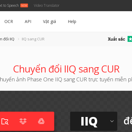
xt to Speech
Video Translator
OCR
API
Vật giá
Help
Xuất sắc
 đổi IIQ
IIQ sang CUR
Chuyển đổi IIQ sang CUR
huyển ảnh Phase One IIQ sang CUR trực tuyến miễn p
IIQ
đ