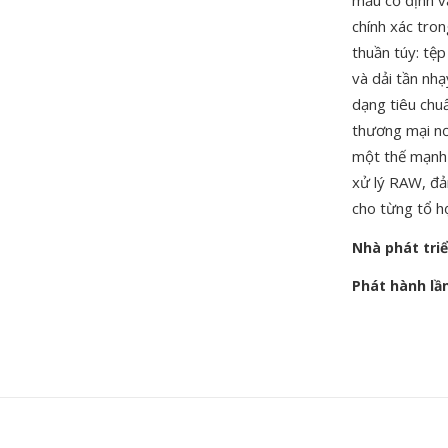
mẫu cố định v
chính xác tro
thuần túy: tệ
và dải tần nh
dạng tiêu chu
thương mại nơi
một thế mạnh
xử lý RAW, đả
cho từng tổ h
Nhà phát tri
Phát hành lầ