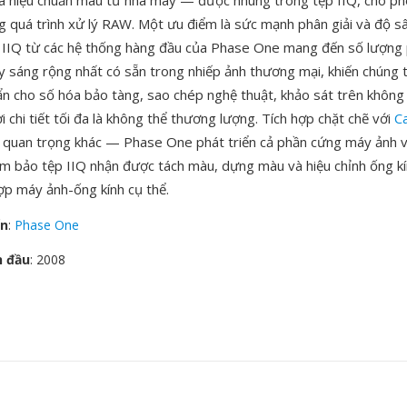
à hiệu chuẩn màu từ nhà máy — được nhúng trong tệp IIQ, cho ph
ng quá trình xử lý RAW. Một ưu điểm là sức mạnh phân giải và độ 
p IIQ từ các hệ thống hàng đầu của Phase One mang đến số lượng 
ạy sáng rộng nhất có sẵn trong nhiếp ảnh thương mại, khiến chúng 
ẩn cho số hóa bảo tàng, sao chép nghệ thuật, khảo sát trên không
 chi tiết tối đa là không thể thương lượng. Tích hợp chặt chẽ với
C
 quan trọng khác — Phase One phát triển cả phần cứng máy ảnh
m bảo tệp IIQ nhận được tách màu, dựng màu và hiệu chỉnh ống kí
ợp máy ảnh-ống kính cụ thể.
ển
:
Phase One
n đầu
: 2008