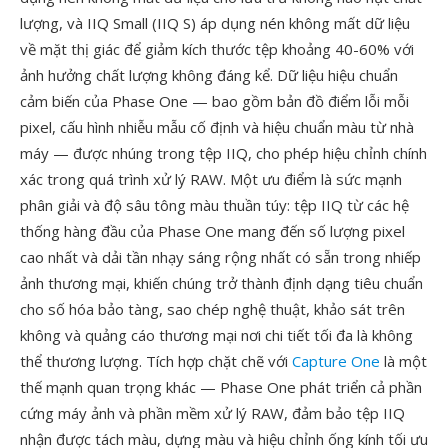
lượng, và IIQ Small (IIQ S) áp dụng nén không mất dữ liệu
về mặt thị giác để giảm kích thước tệp khoảng 40-60% với
ảnh hưởng chất lượng không đáng kể. Dữ liệu hiệu chuẩn
cảm biến của Phase One — bao gồm bản đồ điểm lỗi mỗi
pixel, cấu hình nhiễu mẫu cố định và hiệu chuẩn màu từ nhà
máy — được nhúng trong tệp IIQ, cho phép hiệu chỉnh chính
xác trong quá trình xử lý RAW. Một ưu điểm là sức mạnh
phân giải và độ sâu tông màu thuần túy: tệp IIQ từ các hệ
thống hàng đầu của Phase One mang đến số lượng pixel
cao nhất và dải tần nhạy sáng rộng nhất có sẵn trong nhiếp
ảnh thương mại, khiến chúng trở thành định dạng tiêu chuẩn
cho số hóa bảo tàng, sao chép nghệ thuật, khảo sát trên
không và quảng cáo thương mại nơi chi tiết tối đa là không
thể thương lượng. Tích hợp chặt chẽ với
Capture One
là một
thế mạnh quan trọng khác — Phase One phát triển cả phần
cứng máy ảnh và phần mềm xử lý RAW, đảm bảo tệp IIQ
nhận được tách màu, dựng màu và hiệu chỉnh ống kính tối ưu