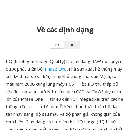
Về các định dạng
IIQ
TIFF
IIQ (Intelligent Image Quality) là định dạng RAW độc quyền
được phát triển bởi
Phase One
, nhà sản xuất hệ thống máy
ảnh kỹ thuật số và lưng máy khổ trung của Đan Mạch, ra
mắt năm 2008 cùng lưng máy P65+. Tệp IIQ thu thập dữ
liệu đọc chưa qua xử lý từ cảm biến CCD và CMOS diện tích
lớn của Phase One — từ 40 đến 151 megapixel trên các hệ
thống hiện tại — ở 16 bit mỗi kênh, bảo toàn toàn bộ dải
tần nhạy sáng, độ sâu màu và độ phân giải không gian của
cảm biến. Định dạng có hai biến thể: IIQ Large (IIQ L) sử
dụng nén không mất dữ liệu cho lưu trữ không hao hụt chất