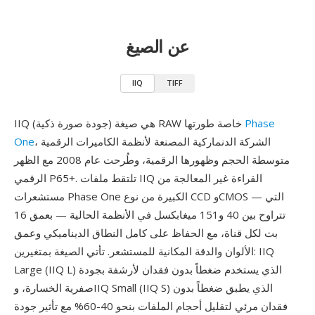
عن الصيغ
IIQ
TIFF
Phase
IIQ (جودة صورة ذكية) هي صيغة RAW خاصة طورتها
، الشركة الدنماركية المصنعة لأنظمة الكاميرات الرقمية
One
متوسطة الحجم وظهورها الرقمية، وطُرحت عام 2008 مع الظهر
الرقمي P65+. تلتقط ملفات IIQ القراءة غير المعالجة من
مستشعرات Phase One الكبيرة من نوع CCD وCMOS — التي
تتراوح بين 40 و151 ميغابكسل في الأنظمة الحالية — بعمق 16
بت لكل قناة، مع الحفاظ على كامل النطاق الديناميكي وعمق
الألوان والدقة المكانية للمستشعر. تأتي الصيغة بمتغيرين: IIQ
Large (IIQ L) الذي يستخدم ضغطاً بدون فقدان لأرشفة بجودة
صفرية الخسارة، وIIQ Small (IIQ S) الذي يطبق ضغطاً بدون
فقدان مرئي لتقليل أحجام الملفات بنحو 40-60% مع تأثير جودة