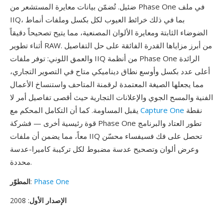
ضئيل. تُضمّن بيانات معايرة المستشعر من Phase One في ملف
IIQ، بما في ذلك خرائط العيوب لكل بكسل وملفات أنماط
الضوضاء الثابتة ومعايرة الألوان المصنعية، مما يتيح تصحيحاً دقيقاً
أثناء تطوير RAW. من أبرز مزاياها القدرة الفائقة على حل التفاصيل
والعمق اللوني: توفر ملفات IIQ من أنظمة Phase One الرائدة
أعلى عدد بكسل وأوسع نطاق ديناميكي متاح في التصوير التجاري،
مما يجعلها الصيغة المعتمدة لرقمنة المتاحف واستنساخ الأعمال
الفنية والمسح الجوي والإعلانات التجارية حيث أقصى تفاصيل أمر لا
نقطة
Capture One
يقبل المساومة. كما أن التكامل المحكم مع
قوة رئيسية أخرى — فشركة Phase One تطور العتاد والبرنامج
معاً، مما يضمن أن ملفات IIQ تحصل على فك فسيفساء محسّن
وعرض ألوان وتصحيح عدسة مضبوط لكل تركيبة كاميرا-عدسة
محددة.
Phase One
:
المطوّر
الإصدار الأول
: 2008