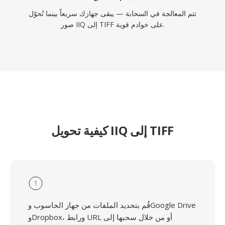
تتم المعالجة في السحابة — يبقى جهازك سريعاً بينما تُحوّل
صور IIQ إلى TIFF على خوادم قوية.
كيفية تحويل IIQ إلى TIFF
1
قُم بتحديد الملفات من جهاز الحاسوب وGoogle Drive
وDropbox، ورابط URL أو من خلال سحبها إلى