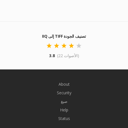
IIQ إلى TIFF تصنيف الجودة
(22 الأصوات)
3.8
About
Security
صيغ
Help
Status