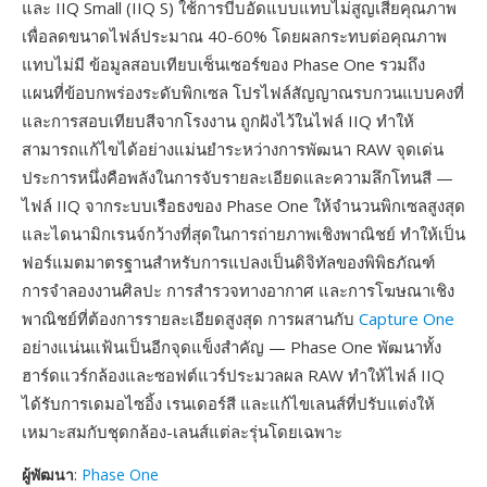
และ IIQ Small (IIQ S) ใช้การบีบอัดแบบแทบไม่สูญเสียคุณภาพ
เพื่อลดขนาดไฟล์ประมาณ 40-60% โดยผลกระทบต่อคุณภาพ
แทบไม่มี ข้อมูลสอบเทียบเซ็นเซอร์ของ Phase One รวมถึง
แผนที่ข้อบกพร่องระดับพิกเซล โปรไฟล์สัญญาณรบกวนแบบคงที่
และการสอบเทียบสีจากโรงงาน ถูกฝังไว้ในไฟล์ IIQ ทำให้
สามารถแก้ไขได้อย่างแม่นยำระหว่างการพัฒนา RAW จุดเด่น
ประการหนึ่งคือพลังในการจับรายละเอียดและความลึกโทนสี —
ไฟล์ IIQ จากระบบเรือธงของ Phase One ให้จำนวนพิกเซลสูงสุด
และไดนามิกเรนจ์กว้างที่สุดในการถ่ายภาพเชิงพาณิชย์ ทำให้เป็น
ฟอร์แมตมาตรฐานสำหรับการแปลงเป็นดิจิทัลของพิพิธภัณฑ์
การจำลองงานศิลปะ การสำรวจทางอากาศ และการโฆษณาเชิง
พาณิชย์ที่ต้องการรายละเอียดสูงสุด การผสานกับ
Capture One
อย่างแน่นแฟ้นเป็นอีกจุดแข็งสำคัญ — Phase One พัฒนาทั้ง
ฮาร์ดแวร์กล้องและซอฟต์แวร์ประมวลผล RAW ทำให้ไฟล์ IIQ
ได้รับการเดมอไซอิ้ง เรนเดอร์สี และแก้ไขเลนส์ที่ปรับแต่งให้
เหมาะสมกับชุดกล้อง-เลนส์แต่ละรุ่นโดยเฉพาะ
ผู้พัฒนา
:
Phase One