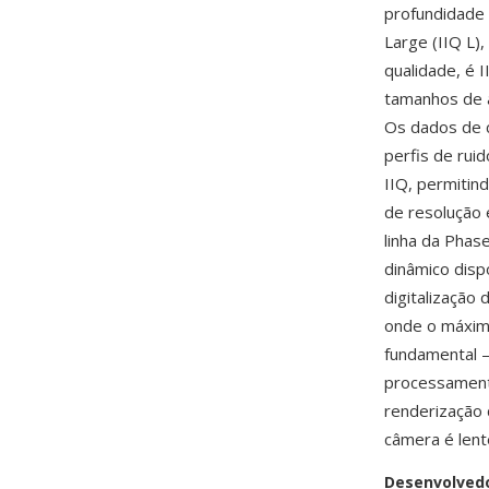
profundidade 
Large (IIQ L)
qualidade, é 
tamanhos de 
Os dados de c
perfis de ruid
IIQ, permiti
de resolução 
linha da Phas
dinâmico disp
digitalização
onde o máximo
fundamental 
processament
renderização 
câmera é lent
Desenvolved