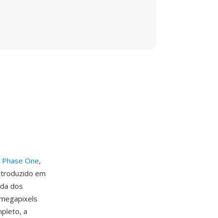
a
Phase One
,
ntroduzido em
ada dos
 megapixels
pleto, a