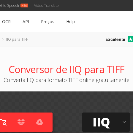
xt to Speech
Video Translator
OCR
API
Preços
Help
Excelente
IIQ para TIFF
Conversor de IIQ para TIFF
Converta IIQ para formato TIFF online gratuitamente
IIQ