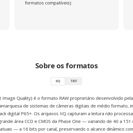
formatos compatíveis)
Sobre os formatos
IIQ
TIFF
ent Image Quality) é o formato RAW proprietário desenvolvido pel
namarquesa de sistemas de câmeras digitais de médio formato, i
ck digital P65+. Os arquivos IIQ capturam a leitura não process
grande área CCD e CMOS da Phase One — variando de 40 a 151
atuais — a 16 bits por canal, preservando o alcance dinâmico com