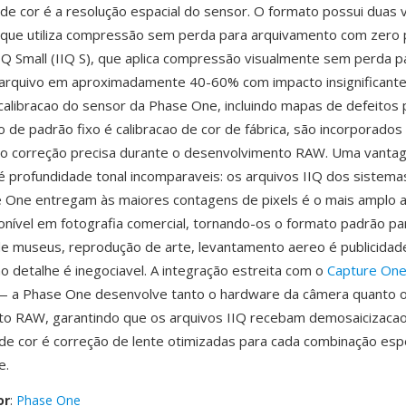
de cor é a resolução espacial do sensor. O formato possui duas v
, que utiliza compressão sem perda para arquivamento com zero
IIQ Small (IIQ S), que aplica compressão visualmente sem perda p
arquivo em aproximadamente 40-60% com impacto insignificante 
alibracao do sensor da Phase One, incluindo mapas de defeitos p
o de padrão fixo é calibracao de cor de fábrica, são incorporados
ndo correção precisa durante o desenvolvimento RAW. Uma vanta
é profundidade tonal incomparaveis: os arquivos IIQ dos sistema
e One entregam às maiores contagens de pixels é o mais amplo a
onível em fotografia comercial, tornando-os o formato padrão pa
 de museus, reprodução de arte, levantamento aereo é publicidad
 detalhe é inegociavel. A integração estreita com o
Capture On
— a Phase One desenvolve tanto o hardware da câmera quanto 
o RAW, garantindo que os arquivos IIQ recebam demosaicizacao
de cor é correção de lente otimizadas para cada combinação espe
e.
or
:
Phase One