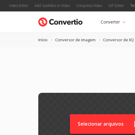
Video Editor
Add Subtitles to Video
Compress Video
GIF Editor
Te
Converter
Início
Conversor de imagem
Conversor de IIQ
Selecionar arquivos