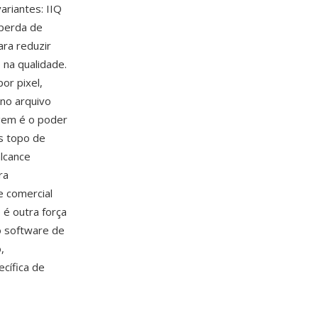
ariantes: IIQ
 perda de
ara reduzir
na qualidade.
or pixel,
 no arquivo
gem é o poder
s topo de
lcance
ra
e comercial
e
é outra força
o software de
,
cífica de