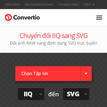
Video Editor
Add Subtitles to Video
Compress Video
Thêm
Chuyển đổi IIQ sang SVG
Đổi ảnh RAW sang định dạng SVG trực tuyến
Chọn Tập tin
IIQ
SVG
đến