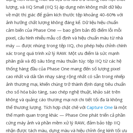
lượng, và IIQ Small (IIQ S) áp dụng nén không mất dữ liệu
về mặt thị giác để giảm kích thước tệp khoảng 40-60% với
ảnh hưởng chất lượng không đáng kể. Dữ liệu hiệu chuẩn
cảm biến của Phase One — bao gồm bản đồ điểm lỗi mỗi
pixel, cấu hình nhiễu mẫu cố định và hiệu chuẩn màu từ nhà
máy — được nhúng trong tệp IIQ, cho phép hiệu chỉnh chính
xác trong quá trình xử lý RAW. Một ưu điểm là sức mạnh
phân giải và độ sâu tông màu thuần túy: tệp IIQ từ các hệ
thống hàng đầu của Phase One mang đến số lượng pixel
cao nhất và dải tần nhạy sáng rộng nhất có sẵn trong nhiếp
ảnh thương mại, khiến chúng trở thành định dạng tiêu chuẩn
cho số hóa bảo tàng, sao chép nghệ thuật, khảo sát trên
không và quảng cáo thương mại nơi chi tiết tối đa là không
thể thương lượng. Tích hợp chặt chẽ với
Capture One
là một
thế mạnh quan trọng khác — Phase One phát triển cả phần
cứng máy ảnh và phần mềm xử lý RAW, đảm bảo tệp IIQ
nhận được tách màu, dựng màu và hiệu chỉnh ống kính tối ưu