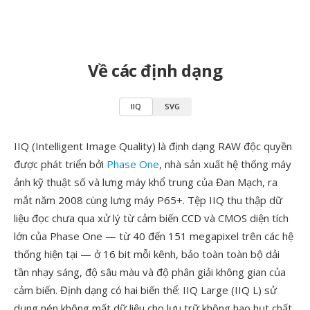
Về các định dạng
IIQ
SVG
IIQ (Intelligent Image Quality) là định dạng RAW độc quyền
được phát triển bởi
Phase One
, nhà sản xuất hệ thống máy
ảnh kỹ thuật số và lưng máy khổ trung của Đan Mạch, ra
mắt năm 2008 cùng lưng máy P65+. Tệp IIQ thu thập dữ
liệu đọc chưa qua xử lý từ cảm biến CCD và CMOS diện tích
lớn của Phase One — từ 40 đến 151 megapixel trên các hệ
thống hiện tại — ở 16 bit mỗi kênh, bảo toàn toàn bộ dải
tần nhạy sáng, độ sâu màu và độ phân giải không gian của
cảm biến. Định dạng có hai biến thể: IIQ Large (IIQ L) sử
dụng nén không mất dữ liệu cho lưu trữ không hao hụt chất