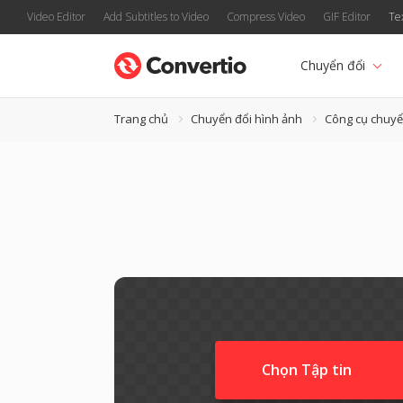
Video Editor
Add Subtitles to Video
Compress Video
GIF Editor
Te
Chuyển đổi
Trang chủ
Chuyển đổi hình ảnh
Công cụ chuyển
Chọn Tập tin