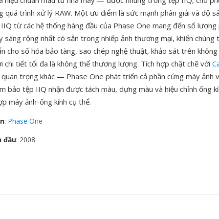
à hiệu chuẩn màu từ nhà máy — được nhúng trong tệp IIQ, cho ph
ng quá trình xử lý RAW. Một ưu điểm là sức mạnh phân giải và độ 
p IIQ từ các hệ thống hàng đầu của Phase One mang đến số lượng 
ạy sáng rộng nhất có sẵn trong nhiếp ảnh thương mại, khiến chúng 
ẩn cho số hóa bảo tàng, sao chép nghệ thuật, khảo sát trên không
 chi tiết tối đa là không thể thương lượng. Tích hợp chặt chẽ với
C
 quan trọng khác — Phase One phát triển cả phần cứng máy ảnh
m bảo tệp IIQ nhận được tách màu, dựng màu và hiệu chỉnh ống kí
ợp máy ảnh-ống kính cụ thể.
ển
:
Phase One
n đầu
: 2008