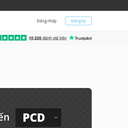
Đăng nhập
Đăng ký
10,220
đánh giá trên
PCD
ến