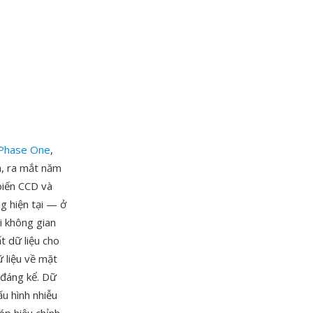
Phase One
,
h, ra mắt năm
biến CCD và
g hiện tại — ở
i không gian
t dữ liệu cho
 liệu về mặt
 đáng kể. Dữ
u hình nhiễu