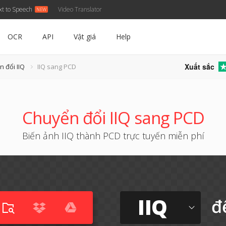
xt to Speech
Video Translator
OCR
API
Vật giá
Help
Xuất sắc
 đổi IIQ
IIQ sang PCD
Chuyển đổi IIQ sang PCD
Biến ảnh IIQ thành PCD trực tuyến miễn phí
IIQ
đ