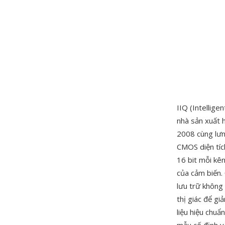
IIQ (Intellig
nhà sản xuất 
2008 cùng lưn
CMOS diện tíc
16 bit mỗi kê
của cảm biến. 
lưu trữ không
thị giác để g
liệu hiệu chu