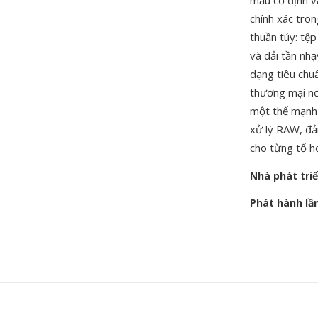
mẫu cố định v
chính xác tro
thuần túy: tệ
và dải tần nh
dạng tiêu chu
thương mại nơi
một thế mạnh
xử lý RAW, đả
cho từng tổ h
Nhà phát tri
Phát hành lầ