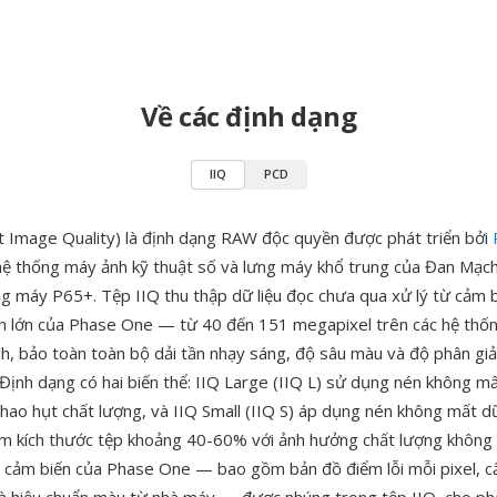
Về các định dạng
IIQ
PCD
ent Image Quality) là định dạng RAW độc quyền được phát triển bởi
hệ thống máy ảnh kỹ thuật số và lưng máy khổ trung của Đan Mạc
g máy P65+. Tệp IIQ thu thập dữ liệu đọc chưa qua xử lý từ cảm 
h lớn của Phase One — từ 40 đến 151 megapixel trên các hệ thốn
nh, bảo toàn toàn bộ dải tần nhạy sáng, độ sâu màu và độ phân giả
Định dạng có hai biến thể: IIQ Large (IIQ L) sử dụng nén không mấ
 hao hụt chất lượng, và IIQ Small (IIQ S) áp dụng nén không mất dữ
iảm kích thước tệp khoảng 40-60% với ảnh hưởng chất lượng không
ẩn cảm biến của Phase One — bao gồm bản đồ điểm lỗi mỗi pixel, cấ