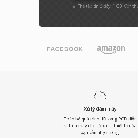
Thả tập tin ở đây. 1 GB Kích th
Xử lý đám mây
Toàn bộ quá trình IIQ sang PCD diễn
ra trên máy chủ từ xa — thiết bị của
bạn vẫn nhẹ nhàng.