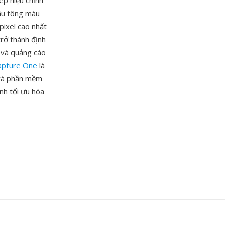
ép hiệu chỉnh
sâu tông màu
pixel cao nhất
trở thành định
 và quảng cáo
apture One
là
 và phần mềm
nh tối ưu hóa