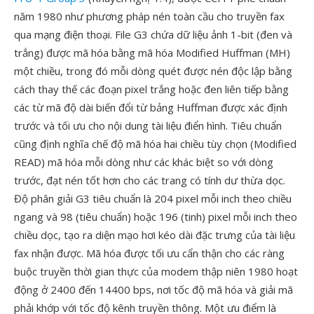
năm 1980 như phương pháp nén toàn cầu cho truyền fax
qua mạng điện thoại. File G3 chứa dữ liệu ảnh 1-bit (đen và
trắng) được mã hóa bằng mã hóa Modified Huffman (MH)
một chiều, trong đó mỗi dòng quét được nén độc lập bằng
cách thay thế các đoạn pixel trắng hoặc đen liên tiếp bằng
các từ mã độ dài biến đổi từ bảng Huffman được xác định
trước và tối ưu cho nội dung tài liệu điển hình. Tiêu chuẩn
cũng định nghĩa chế độ mã hóa hai chiều tùy chọn (Modified
READ) mã hóa mỗi dòng như các khác biệt so với dòng
trước, đạt nén tốt hơn cho các trang có tính dư thừa dọc.
Độ phân giải G3 tiêu chuẩn là 204 pixel mỗi inch theo chiều
ngang và 98 (tiêu chuẩn) hoặc 196 (tinh) pixel mỗi inch theo
chiều dọc, tạo ra diện mạo hơi kéo dài đặc trưng của tài liệu
fax nhận được. Mã hóa được tối ưu cẩn thận cho các ràng
buộc truyền thời gian thực của modem thập niên 1980 hoạt
động ở 2400 đến 14400 bps, nơi tốc độ mã hóa và giải mã
phải khớp với tốc độ kênh truyền thông. Một ưu điểm là