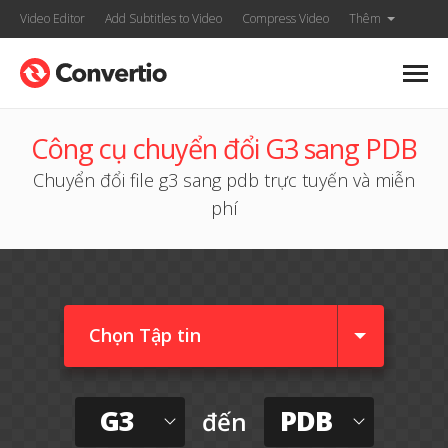
Video Editor
Add Subtitles to Video
Compress Video
Thêm
Công cụ chuyển đổi G3 sang PDB
Chuyển đổi file g3 sang pdb trực tuyến và miễn
phí
Chọn Tập tin
G3
PDB
đến