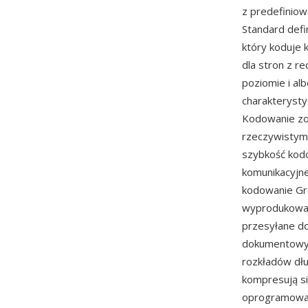
z predefiniow
Standard def
który koduje k
dla stron z r
poziomie i alb
charakteryst
Kodowanie zos
rzeczywistym
szybkość kod
komunikacyjne
kodowanie Gr
wyprodukowan
przesyłane do
dokumentowych
rozkładów dłu
kompresują si
oprogramowan