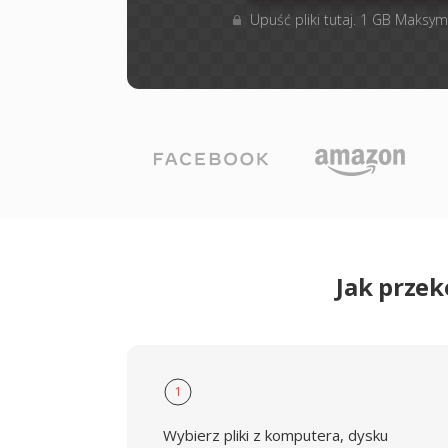
Upuść pliki tutaj. 1 GB Maksym
Jak prze
1
Wybierz pliki z komputera, dysku