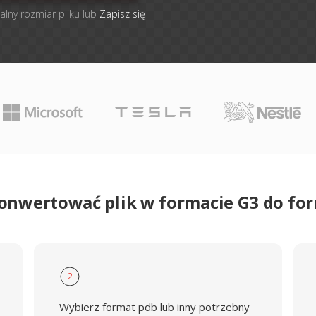
alny rozmiar pliku lub
Zapisz się
konwertować plik w formacie G3 do fo
2
Wybierz format pdb lub inny potrzebny