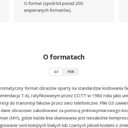
Ci format (spośród ponad 200
wspieranych formatów).
O formatach
G3
PDB
romatyczny format obrazów oparty na standardzie kodowania 
mendacja T.4), ratyfikowanym przez CCITT w 1980 roku jako un
sji do transmisji faksów przez sieci telefoniczne. Pliki G3 zawie
e) dane obrazowe zakodowane za pomocą jednowymiarowego ko
man (MH), gdzie każda linia skanowania jest niezależnie kompre
powanie serii kolejnych białych lub czarnych pikseli kodami o zmi