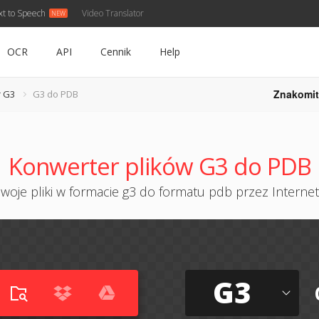
xt to Speech
Video Translator
OCR
API
Cennik
Help
Znakomit
 G3
G3 do PDB
Konwerter plików G3 do PDB
woje pliki w formacie g3 do formatu pdb przez Internet 
G3