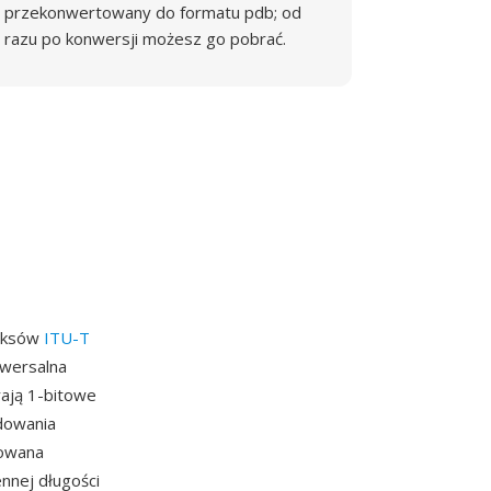
przekonwertowany do formatu pdb; od
razu po konwersji możesz go pobrać.
faksów
ITU-T
iwersalna
rają 1-bitowe
dowania
sowana
ennej długości