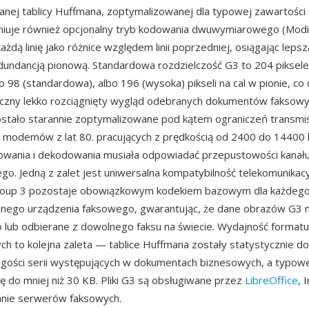
anej tablicy Huffmana, zoptymalizowanej dla typowej zawartośc
iniuje również opcjonalny tryb kodowania dwuwymiarowego (Modi
ażdą linię jako różnice względem linii poprzedniej, osiągając lep
edundancją pionową. Standardowa rozdzielczość G3 to 204 piksele
o 98 (standardowa), albo 196 (wysoka) pikseli na cal w pionie, co 
yczny lekko rozciągnięty wygląd odebranych dokumentów faksowy
tało starannie zoptymalizowane pod kątem ograniczeń transmis
 modemów z lat 80. pracujących z prędkością od 2400 do 14400 
owania i dekodowania musiała odpowiadać przepustowości kanał
go. Jedną z zalet jest uniwersalna kompatybilność telekomunikacy
oup 3 pozostaje obowiązkowym kodekiem bazowym dla każdeg
ego urządzenia faksowego, gwarantując, że dane obrazów G3 
 lub odbierane z dowolnego faksu na świecie. Wydajność formatu 
 to kolejna zaleta — tablice Huffmana zostały statystycznie d
gości serii występujących w dokumentach biznesowych, a typow
ę do mniej niż 30 KB. Pliki G3 są obsługiwane przez
LibreOffice
, 
ie serwerów faksowych.