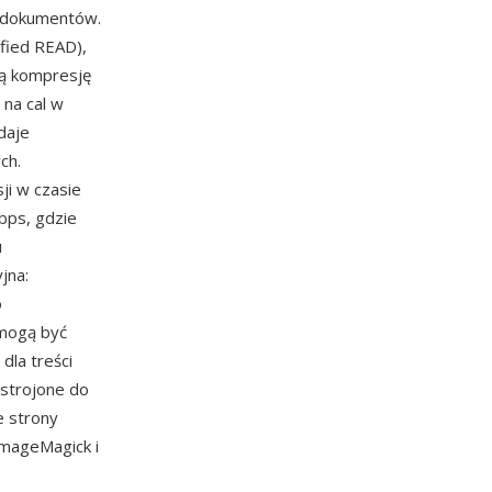
i dokumentów.
fied READ),
szą kompresję
 na cal w
daje
ch.
ji w czasie
bps, gdzie
u
jna:
o
mogą być
dla treści
ostrojone do
e strony
ImageMagick i