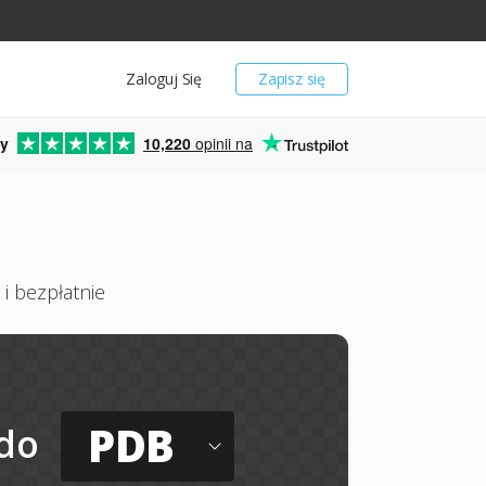
Zaloguj Się
Zapisz się
y
10,220
opinii na
i bezpłatnie
PDB
do