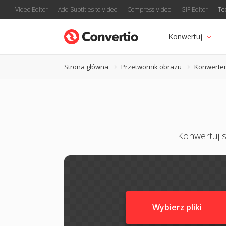
Video Editor
Add Subtitles to Video
Compress Video
GIF Editor
Te
Konwertuj
Strona główna
Przetwornik obrazu
Konwerter
Konwertuj s
Wybierz pliki