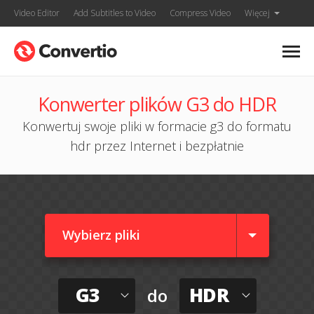
Video Editor
Add Subtitles to Video
Compress Video
Więcej
Konwerter plików G3 do HDR
Konwertuj swoje pliki w formacie g3 do formatu
hdr przez Internet i bezpłatnie
Wybierz pliki
G3
HDR
do