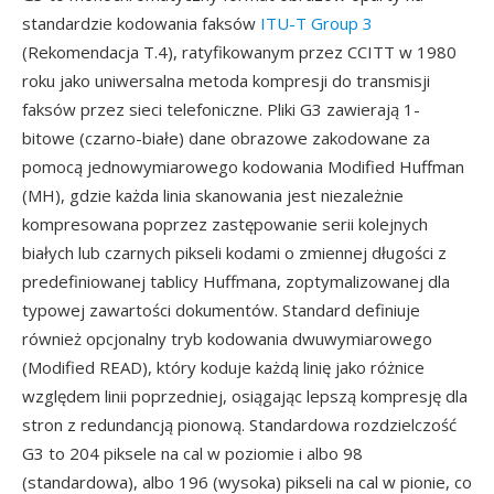
standardzie kodowania faksów
ITU-T Group 3
(Rekomendacja T.4), ratyfikowanym przez CCITT w 1980
roku jako uniwersalna metoda kompresji do transmisji
faksów przez sieci telefoniczne. Pliki G3 zawierają 1-
bitowe (czarno-białe) dane obrazowe zakodowane za
pomocą jednowymiarowego kodowania Modified Huffman
(MH), gdzie każda linia skanowania jest niezależnie
kompresowana poprzez zastępowanie serii kolejnych
białych lub czarnych pikseli kodami o zmiennej długości z
predefiniowanej tablicy Huffmana, zoptymalizowanej dla
typowej zawartości dokumentów. Standard definiuje
również opcjonalny tryb kodowania dwuwymiarowego
(Modified READ), który koduje każdą linię jako różnice
względem linii poprzedniej, osiągając lepszą kompresję dla
stron z redundancją pionową. Standardowa rozdzielczość
G3 to 204 piksele na cal w poziomie i albo 98
(standardowa), albo 196 (wysoka) pikseli na cal w pionie, co