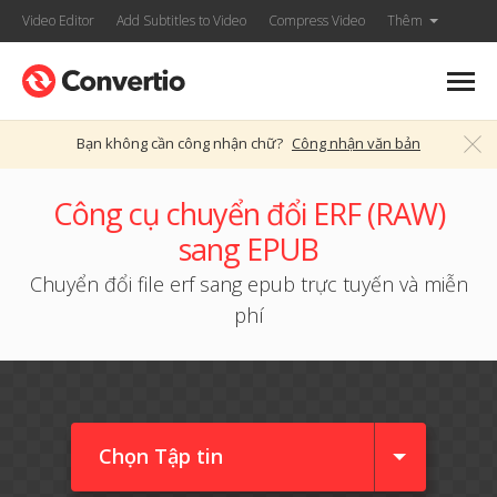
Video Editor
Add Subtitles to Video
Compress Video
Thêm
Bạn không cần công nhận chữ?
Công nhận văn bản
Công cụ chuyển đổi ERF (RAW)
sang EPUB
Chuyển đổi file erf sang epub trực tuyến và miễn
phí
Chọn Tập tin