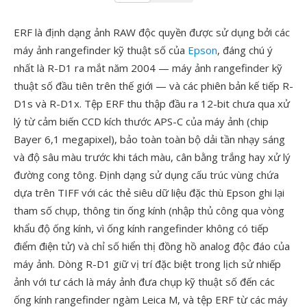
ERF là định dạng ảnh RAW độc quyền được sử dụng bởi các
máy ảnh rangefinder kỹ thuật số của
Epson
, đáng chú ý
nhất là R-D1 ra mắt năm 2004 — máy ảnh rangefinder kỹ
thuật số đầu tiên trên thế giới — và các phiên bản kế tiếp R-
D1s và R-D1x. Tệp ERF thu thập đầu ra 12-bit chưa qua xử
lý từ cảm biến CCD kích thước APS-C của máy ảnh (chip
Bayer 6,1 megapixel), bảo toàn toàn bộ dải tần nhạy sáng
và độ sâu màu trước khi tách màu, cân bằng trắng hay xử lý
đường cong tông. Định dạng sử dụng cấu trúc vùng chứa
dựa trên TIFF với các thẻ siêu dữ liệu đặc thù Epson ghi lại
tham số chụp, thông tin ống kính (nhập thủ công qua vòng
khẩu độ ống kính, vì ống kính rangefinder không có tiếp
điểm điện tử) và chỉ số hiển thị đồng hồ analog độc đáo của
máy ảnh. Dòng R-D1 giữ vị trí đặc biệt trong lịch sử nhiếp
ảnh với tư cách là máy ảnh đưa chụp kỹ thuật số đến các
ống kính rangefinder ngàm Leica M, và tệp ERF từ các máy