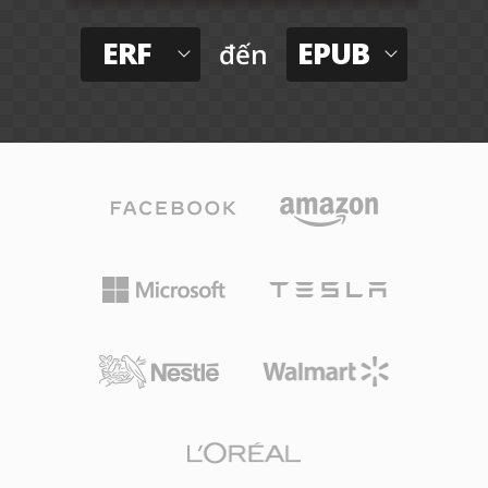
ERF
EPUB
đến