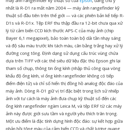
máy ảnh rangefinder kỹ thuật số của
Epson
, đáng chú ý
nhất là R-D1 ra mắt năm 2004 — máy ảnh rangefinder kỹ
thuật số đầu tiên trên thế giới — và các phiên bản kế tiếp R-
D1s và R-D1x. Tệp ERF thu thập đầu ra 12-bit chưa qua xử
lý từ cảm biến CCD kích thước APS-C của máy ảnh (chip
Bayer 6,1 megapixel), bảo toàn toàn bộ dải tần nhạy sáng
và độ sâu màu trước khi tách màu, cân bằng trắng hay xử lý
đường cong tông. Định dạng sử dụng cấu trúc vùng chứa
dựa trên TIFF với các thẻ siêu dữ liệu đặc thù Epson ghi lại
tham số chụp, thông tin ống kính (nhập thủ công qua vòng
khẩu độ ống kính, vì ống kính rangefinder không có tiếp
điểm điện tử) và chỉ số hiển thị đồng hồ analog độc đáo của
máy ảnh. Dòng R-D1 giữ vị trí đặc biệt trong lịch sử nhiếp
ảnh với tư cách là máy ảnh đưa chụp kỹ thuật số đến các
ống kính rangefinder ngàm Leica M, và tệp ERF từ các máy
ảnh này được giới sưu tầm và người yêu thích trân trọng.
Một ưu điểm là đặc tính dựng hình độc đáo: sự kết hợp giữa
phản hồi tông màu của cảm biến CCD và chất lượng quang