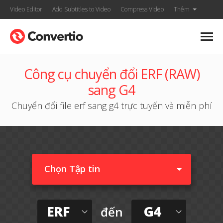
Video Editor
Add Subtitles to Video
Compress Video
Thêm
Công cụ chuyển đổi ERF (RAW)
sang G4
Chuyển đổi file erf sang g4 trực tuyến và miễn phí
Chọn Tập tin
ERF
G4
đến