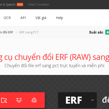
xt to Speech
Video Translator
OCR
API
Vật giá
Help
Xuất sắc
n đổi ERF
ERF sang PCT
 cụ chuyển đổi ERF (RAW) san
Chuyển đổi file erf sang pct trực tuyến và miễn phí
ERF
đ