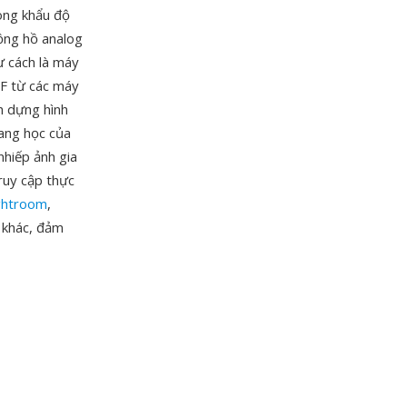
vòng khẩu độ
đồng hồ analog
ư cách là máy
RF từ các máy
h dựng hình
ang học của
nhiếp ảnh gia
ruy cập thực
ghtroom
,
 khác, đảm