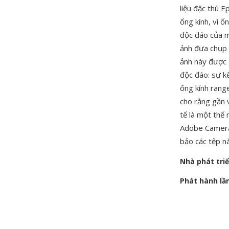
liệu đặc thù E
ống kính, vì ố
độc đáo của má
ảnh đưa chụp 
ảnh này được 
độc đáo: sự k
ống kính rang
cho rằng gần 
tế là một thế
Adobe Camera
bảo các tệp n
Nhà phát tri
Phát hành lầ