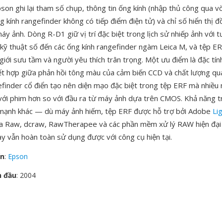
pson ghi lại tham số chụp, thông tin ống kính (nhập thủ công qua 
ng kính rangefinder không có tiếp điểm điện tử) và chỉ số hiển thị 
y ảnh. Dòng R-D1 giữ vị trí đặc biệt trong lịch sử nhiếp ảnh với t
kỹ thuật số đến các ống kính rangefinder ngàm Leica M, và tệp E
giới sưu tầm và người yêu thích trân trọng. Một ưu điểm là đặc tín
ết hợp giữa phản hồi tông màu của cảm biến CCD và chất lượng qu
efinder cổ điển tạo nên diện mạo đặc biệt trong tệp ERF mà nhiều 
với phim hơn so với đầu ra từ máy ảnh dựa trên CMOS. Khả năng t
 mạnh khác — dù máy ảnh hiếm, tệp ERF được hỗ trợ bởi Adobe
Li
 Raw, dcraw, RawTherapee và các phần mềm xử lý RAW hiện đại
ày vẫn hoàn toàn sử dụng được với công cụ hiện tại.
ển
:
Epson
n đầu
: 2004