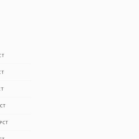
CT
CT
CT
PCT
 PCT