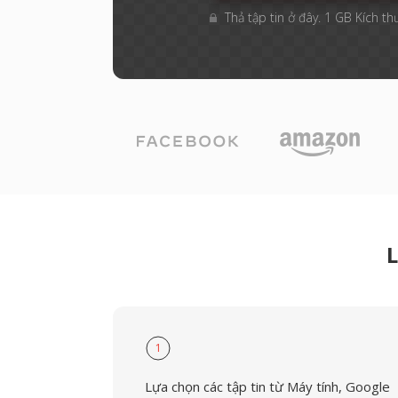
Thả tập tin ở đây. 1 GB Kích th
L
1
Lựa chọn các tập tin từ Máy tính, Google