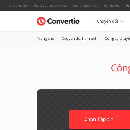
Video Editor
Add Subtitles to Video
Compress Video
GIF Editor
Te
Chuyển đổi
Trang chủ
Chuyển đổi hình ảnh
Công cụ chuyể
Công
Chọn Tập tin