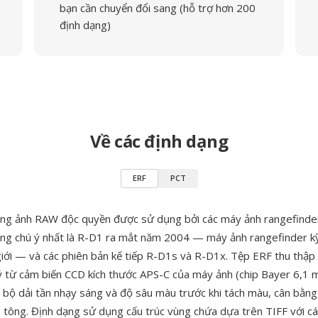
bạn cần chuyển đổi sang (hỗ trợ hơn 200
định dạng)
Về các định dạng
ERF
PCT
ạng ảnh RAW độc quyền được sử dụng bởi các máy ảnh rangefinder
áng chú ý nhất là R-D1 ra mắt năm 2004 — máy ảnh rangefinder k
 giới — và các phiên bản kế tiếp R-D1s và R-D1x. Tệp ERF thu thập 
ý từ cảm biến CCD kích thước APS-C của máy ảnh (chip Bayer 6,1 
 bộ dải tần nhạy sáng và độ sâu màu trước khi tách màu, cân bằng
 tông. Định dạng sử dụng cấu trúc vùng chứa dựa trên TIFF với cá