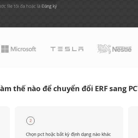
ước file tối đa hoặc là
Đăng ký
àm thế nào để chuyển đổi ERF sang P
2
Chọn pct hoặc bất kỳ định dạng nào khác