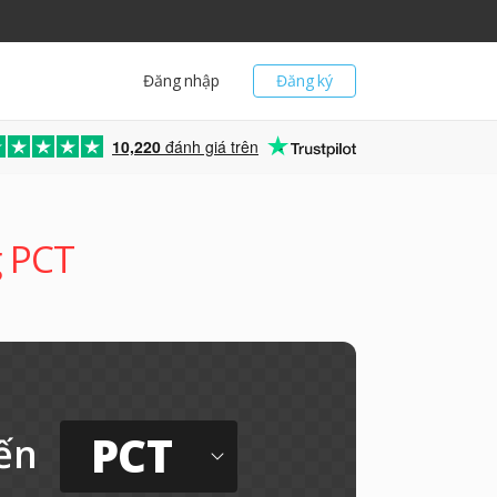
Đăng nhập
Đăng ký
10,220
đánh giá trên
g PCT
PCT
ến