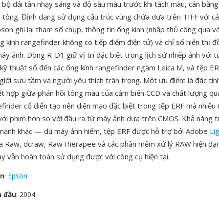
 bộ dải tần nhạy sáng và độ sâu màu trước khi tách màu, cân bằng
 tông. Định dạng sử dụng cấu trúc vùng chứa dựa trên TIFF với cá
pson ghi lại tham số chụp, thông tin ống kính (nhập thủ công qua 
ng kính rangefinder không có tiếp điểm điện tử) và chỉ số hiển thị 
y ảnh. Dòng R-D1 giữ vị trí đặc biệt trong lịch sử nhiếp ảnh với t
kỹ thuật số đến các ống kính rangefinder ngàm Leica M, và tệp E
giới sưu tầm và người yêu thích trân trọng. Một ưu điểm là đặc tín
ết hợp giữa phản hồi tông màu của cảm biến CCD và chất lượng qu
efinder cổ điển tạo nên diện mạo đặc biệt trong tệp ERF mà nhiều 
với phim hơn so với đầu ra từ máy ảnh dựa trên CMOS. Khả năng t
 mạnh khác — dù máy ảnh hiếm, tệp ERF được hỗ trợ bởi Adobe
Li
 Raw, dcraw, RawTherapee và các phần mềm xử lý RAW hiện đại
ày vẫn hoàn toàn sử dụng được với công cụ hiện tại.
ển
:
Epson
n đầu
: 2004