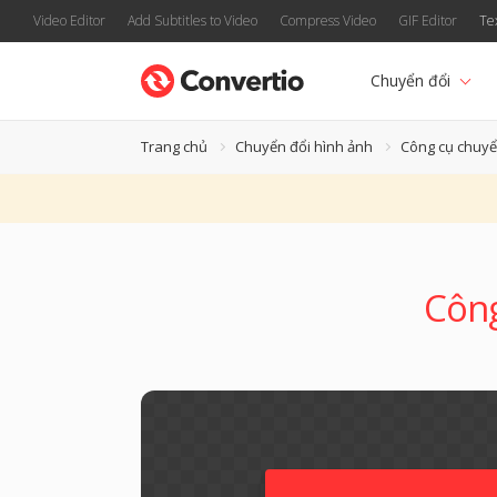
Video Editor
Add Subtitles to Video
Compress Video
GIF Editor
Te
Chuyển đổi
Trang chủ
Chuyển đổi hình ảnh
Công cụ chuyể
Công