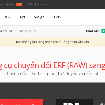
xt to Speech
Video Translator
OCR
API
Vật giá
Help
Xuất sắc
n đổi ERF
ERF sang PDF
Bạn không cần công nhận chữ?
Công nhận văn bản
 cụ chuyển đổi ERF (RAW) san
Chuyển đổi file erf sang pdf trực tuyến và miễn phí