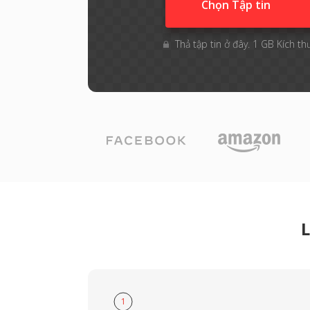
Chọn Tập tin
Thả tập tin ở đây. 1 GB Kích th
L
1