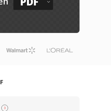
PDF
ến
DF
3