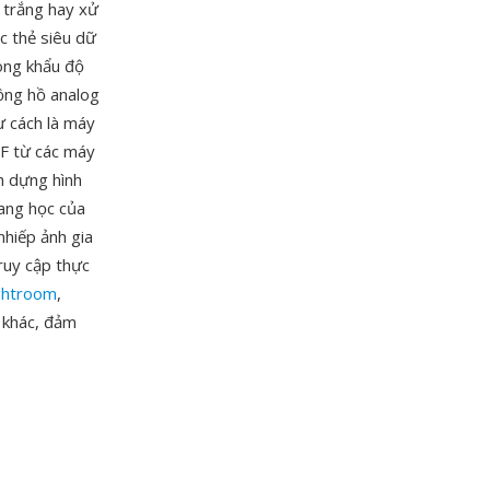
 trắng hay xử
c thẻ siêu dữ
vòng khẩu độ
đồng hồ analog
ư cách là máy
RF từ các máy
h dựng hình
ang học của
nhiếp ảnh gia
ruy cập thực
ghtroom
,
 khác, đảm