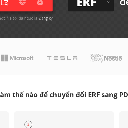
ERF
đ
ước file tối đa hoặc là
Đăng ký
àm thế nào để chuyển đổi ERF sang P
2