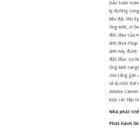
bảo toàn toàn
lý đường cong
liệu đặc thù E
ống kính, vì ố
độc đáo của má
ảnh đưa chụp 
ảnh này được 
độc đáo: sự k
ống kính rang
cho rằng gần 
tế là một thế
Adobe Camera
bảo các tệp n
Nhà phát tri
Phát hành lầ