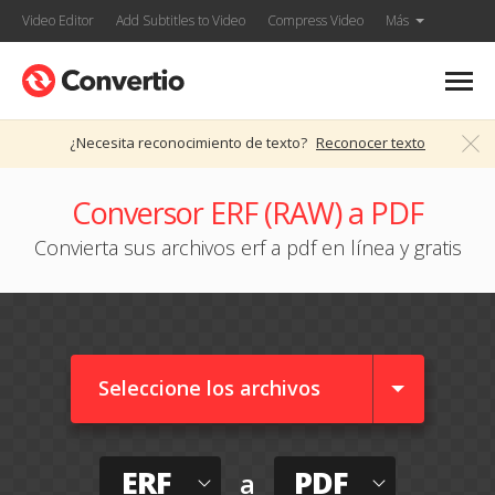
Video Editor
Add Subtitles to Video
Compress Video
Más
¿Necesita reconocimiento de texto?
Reconocer texto
Conversor ERF (RAW) a PDF
Convierta sus archivos erf a pdf en línea y gratis
Seleccione los archivos
ERF
PDF
a