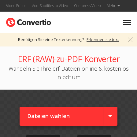
Video Editor
Add Subtitles to Video
Compress Video
Mehr
Benötigen Sie eine Texterkennung?
Erkennen sie text
ERF (RAW)-zu-PDF-Konverter
Wandeln Sie Ihre erf-Dateien online & kostenlos
in pdf um
Dateien wählen