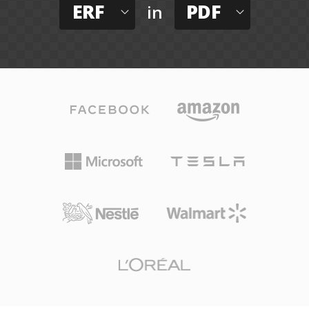
ERF
PDF
in