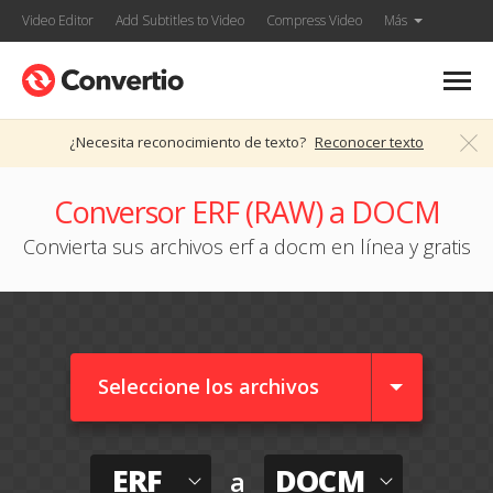
Video Editor
Add Subtitles to Video
Compress Video
Más
¿Necesita reconocimiento de texto?
Reconocer texto
Conversor ERF (RAW) a DOCM
Convierta sus archivos erf a docm en línea y gratis
Seleccione los archivos
ERF
DOCM
a