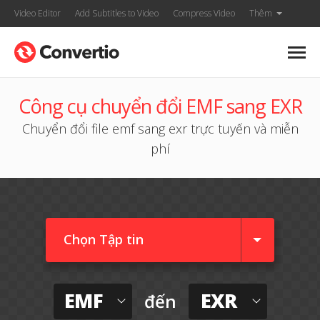
Video Editor
Add Subtitles to Video
Compress Video
Thêm
Công cụ chuyển đổi EMF sang EXR
Chuyển đổi file emf sang exr trực tuyến và miễn
phí
Chọn Tập tin
EMF
EXR
đến