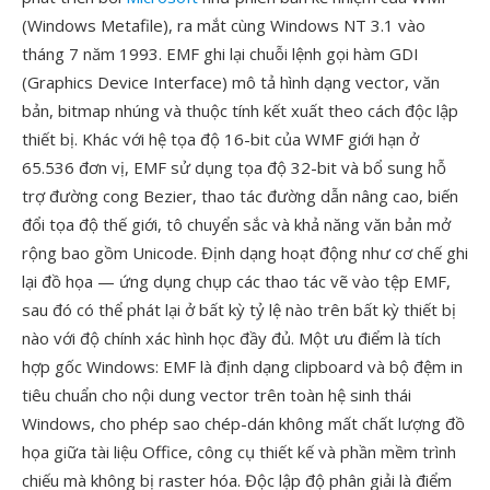
(Windows Metafile), ra mắt cùng Windows NT 3.1 vào
tháng 7 năm 1993. EMF ghi lại chuỗi lệnh gọi hàm GDI
(Graphics Device Interface) mô tả hình dạng vector, văn
bản, bitmap nhúng và thuộc tính kết xuất theo cách độc lập
thiết bị. Khác với hệ tọa độ 16-bit của WMF giới hạn ở
65.536 đơn vị, EMF sử dụng tọa độ 32-bit và bổ sung hỗ
trợ đường cong Bezier, thao tác đường dẫn nâng cao, biến
đổi tọa độ thế giới, tô chuyển sắc và khả năng văn bản mở
rộng bao gồm Unicode. Định dạng hoạt động như cơ chế ghi
lại đồ họa — ứng dụng chụp các thao tác vẽ vào tệp EMF,
sau đó có thể phát lại ở bất kỳ tỷ lệ nào trên bất kỳ thiết bị
nào với độ chính xác hình học đầy đủ. Một ưu điểm là tích
hợp gốc Windows: EMF là định dạng clipboard và bộ đệm in
tiêu chuẩn cho nội dung vector trên toàn hệ sinh thái
Windows, cho phép sao chép-dán không mất chất lượng đồ
họa giữa tài liệu Office, công cụ thiết kế và phần mềm trình
chiếu mà không bị raster hóa. Độc lập độ phân giải là điểm