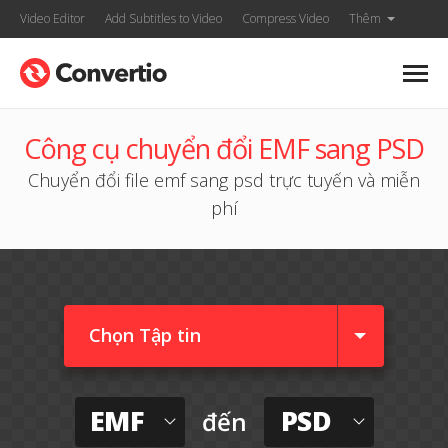
Video Editor
Add Subtitles to Video
Compress Video
Thêm
Công cụ chuyển đổi EMF sang PSD
Chuyển đổi file emf sang psd trực tuyến và miễn
phí
Chọn Tập tin
EMF
PSD
đến