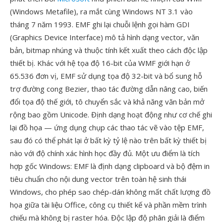
(Windows Metafile), ra mắt cùng Windows NT 3.1 vào
tháng 7 năm 1993. EMF ghi lại chuỗi lệnh gọi hàm GDI
(Graphics Device Interface) mô tả hình dạng vector, văn
bản, bitmap nhúng và thuộc tính kết xuất theo cách độc lập
thiết bị. Khác với hệ tọa độ 16-bit của WMF giới hạn ở
65.536 đơn vị, EMF sử dụng tọa độ 32-bit và bổ sung hỗ
trợ đường cong Bezier, thao tác đường dẫn nâng cao, biến
đổi tọa độ thế giới, tô chuyển sắc và khả năng văn bản mở
rộng bao gồm Unicode. Định dạng hoạt động như cơ chế ghi
lại đồ họa — ứng dụng chụp các thao tác vẽ vào tệp EMF,
sau đó có thể phát lại ở bất kỳ tỷ lệ nào trên bất kỳ thiết bị
nào với độ chính xác hình học đầy đủ. Một ưu điểm là tích
hợp gốc Windows: EMF là định dạng clipboard và bộ đệm in
tiêu chuẩn cho nội dung vector trên toàn hệ sinh thái
Windows, cho phép sao chép-dán không mất chất lượng đồ
họa giữa tài liệu Office, công cụ thiết kế và phần mềm trình
chiếu mà không bị raster hóa. Độc lập độ phân giải là điểm