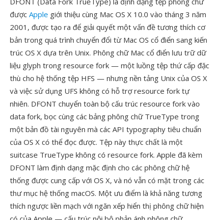
DFONT (Data Fork TrueType) là định dạng tệp phông chữ
được
Apple
giới thiệu cùng Mac OS X 10.0 vào tháng 3 năm
2001, được tạo ra để giải quyết một vấn đề tương thích cơ
bản trong quá trình chuyển đổi từ Mac OS cổ điển sang kiến
trúc OS X dựa trên Unix. Phông chữ Mac cổ điển lưu trữ dữ
liệu glyph trong resource fork — một luồng tệp thứ cấp đặc
thù cho hệ thống tệp HFS — nhưng nền tảng Unix của OS X
và việc sử dụng UFS không có hỗ trợ resource fork tự
nhiên. DFONT chuyển toàn bộ cấu trúc resource fork vào
data fork, bọc cùng các bảng phông chữ TrueType trong
một bản đồ tài nguyên mà các API typography tiêu chuẩn
của OS X có thể đọc được. Tệp này thực chất là một
suitcase TrueType không có resource fork. Apple đã kèm
DFONT làm định dạng mặc định cho các phông chữ hệ
thống được cung cấp với OS X, và nó vẫn có mặt trong các
thư mục hệ thống macOS. Một ưu điểm là khả năng tương
thích ngược liền mạch với ngăn xếp hiển thị phông chữ hiện
có của Apple — cấu trúc nội bộ phản ánh phông chữ