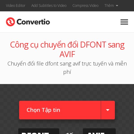
Video Editor
Add Subtitles to Video
Compress Video
Thêm
Công cụ chuyển đổi DFONT sang
AVIF
Chuyển đổi file dfont sang avif trực tuyến và miễn
phí
Chọn Tập tin