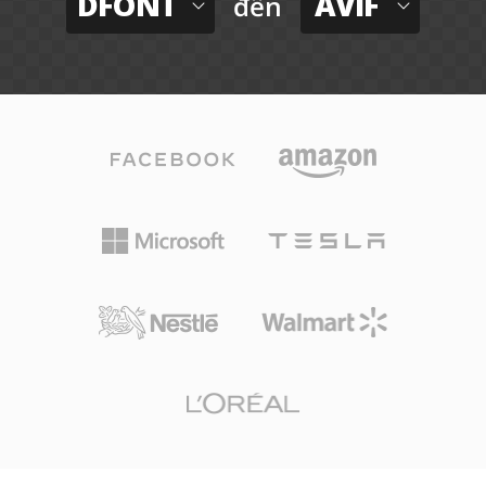
DFONT
AVIF
đến