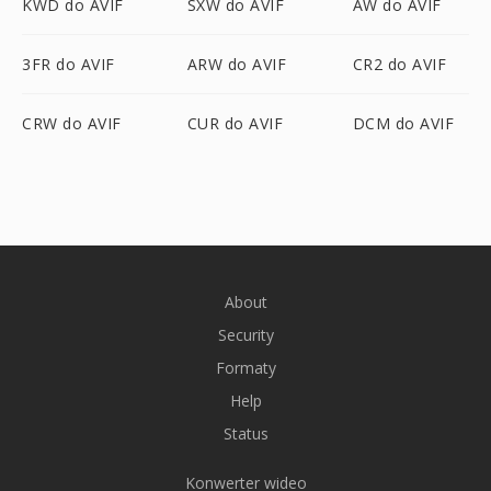
KWD do AVIF
SXW do AVIF
AW do AVIF
3FR do AVIF
ARW do AVIF
CR2 do AVIF
CRW do AVIF
CUR do AVIF
DCM do AVIF
About
Security
Formaty
Help
Status
Konwerter wideo