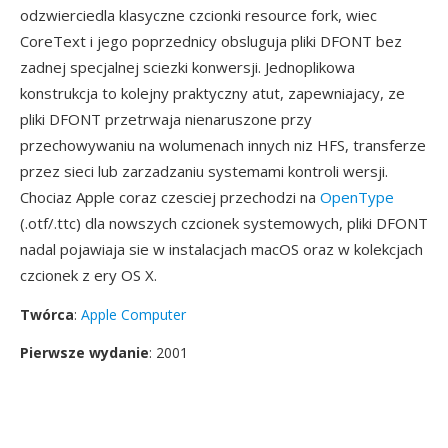
odzwierciedla klasyczne czcionki resource fork, wiec
CoreText i jego poprzednicy obsluguja pliki DFONT bez
zadnej specjalnej sciezki konwersji. Jednoplikowa
konstrukcja to kolejny praktyczny atut, zapewniajacy, ze
pliki DFONT przetrwaja nienaruszone przy
przechowywaniu na wolumenach innych niz HFS, transferze
przez sieci lub zarzadzaniu systemami kontroli wersji.
Chociaz Apple coraz czesciej przechodzi na
OpenType
(.otf/.ttc) dla nowszych czcionek systemowych, pliki DFONT
nadal pojawiaja sie w instalacjach macOS oraz w kolekcjach
czcionek z ery OS X.
Twórca
:
Apple Computer
Pierwsze wydanie
: 2001