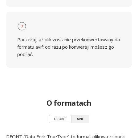
3
Poczekaj, aż plik zostanie przekonwertowany do
formatu avif; od razu po konwersji możesz go
pobrać.
O formatach
DFONT
AVIF
DFONT (Data Fork TrueType) to format plikow czcionek