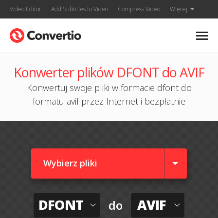
Video Editor
Add Subtitles to Video
Compress Video
Więcej
Konwerter plików DFONT do AVIF
Konwertuj swoje pliki w formacie dfont do
formatu avif przez Internet i bezpłatnie
Wybierz pliki
DFONT
AVIF
do