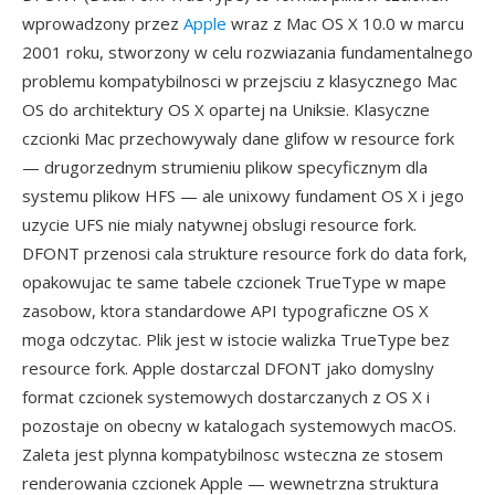
wprowadzony przez
Apple
wraz z Mac OS X 10.0 w marcu
2001 roku, stworzony w celu rozwiazania fundamentalnego
problemu kompatybilnosci w przejsciu z klasycznego Mac
OS do architektury OS X opartej na Uniksie. Klasyczne
czcionki Mac przechowywaly dane glifow w resource fork
— drugorzednym strumieniu plikow specyficznym dla
systemu plikow HFS — ale unixowy fundament OS X i jego
uzycie UFS nie mialy natywnej obslugi resource fork.
DFONT przenosi cala strukture resource fork do data fork,
opakowujac te same tabele czcionek TrueType w mape
zasobow, ktora standardowe API typograficzne OS X
moga odczytac. Plik jest w istocie walizka TrueType bez
resource fork. Apple dostarczal DFONT jako domyslny
format czcionek systemowych dostarczanych z OS X i
pozostaje on obecny w katalogach systemowych macOS.
Zaleta jest plynna kompatybilnosc wsteczna ze stosem
renderowania czcionek Apple — wewnetrzna struktura