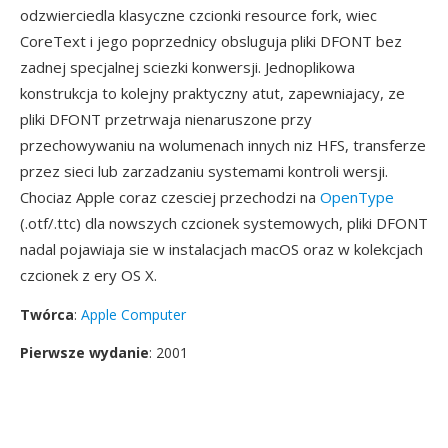
odzwierciedla klasyczne czcionki resource fork, wiec
CoreText i jego poprzednicy obsluguja pliki DFONT bez
zadnej specjalnej sciezki konwersji. Jednoplikowa
konstrukcja to kolejny praktyczny atut, zapewniajacy, ze
pliki DFONT przetrwaja nienaruszone przy
przechowywaniu na wolumenach innych niz HFS, transferze
przez sieci lub zarzadzaniu systemami kontroli wersji.
Chociaz Apple coraz czesciej przechodzi na
OpenType
(.otf/.ttc) dla nowszych czcionek systemowych, pliki DFONT
nadal pojawiaja sie w instalacjach macOS oraz w kolekcjach
czcionek z ery OS X.
Twórca
:
Apple Computer
Pierwsze wydanie
: 2001