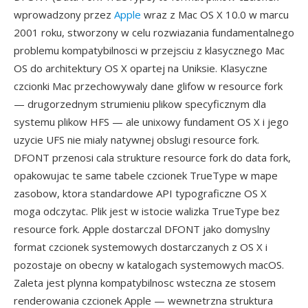
wprowadzony przez
Apple
wraz z Mac OS X 10.0 w marcu
2001 roku, stworzony w celu rozwiazania fundamentalnego
problemu kompatybilnosci w przejsciu z klasycznego Mac
OS do architektury OS X opartej na Uniksie. Klasyczne
czcionki Mac przechowywaly dane glifow w resource fork
— drugorzednym strumieniu plikow specyficznym dla
systemu plikow HFS — ale unixowy fundament OS X i jego
uzycie UFS nie mialy natywnej obslugi resource fork.
DFONT przenosi cala strukture resource fork do data fork,
opakowujac te same tabele czcionek TrueType w mape
zasobow, ktora standardowe API typograficzne OS X
moga odczytac. Plik jest w istocie walizka TrueType bez
resource fork. Apple dostarczal DFONT jako domyslny
format czcionek systemowych dostarczanych z OS X i
pozostaje on obecny w katalogach systemowych macOS.
Zaleta jest plynna kompatybilnosc wsteczna ze stosem
renderowania czcionek Apple — wewnetrzna struktura