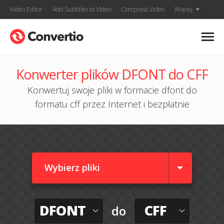
Video Editor
Add Subtitles to Video
Compress Video
Więcej
Konwerter plików DFONT do CFF
Konwertuj swoje pliki w formacie dfont do
formatu cff przez Internet i bezpłatnie
Wybierz pliki
DFONT
CFF
do