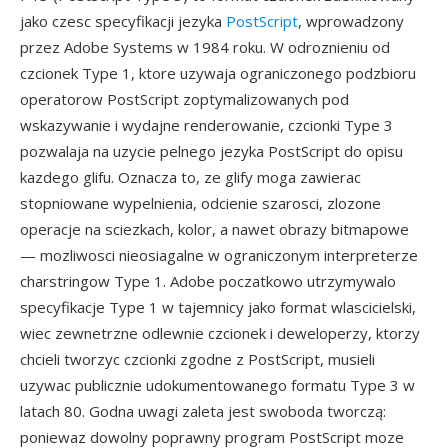
jako czesc specyfikacji jezyka
PostScript
, wprowadzony
przez Adobe Systems w 1984 roku. W odroznieniu od
czcionek Type 1, ktore uzywaja ograniczonego podzbioru
operatorow PostScript zoptymalizowanych pod
wskazywanie i wydajne renderowanie, czcionki Type 3
pozwalaja na uzycie pelnego jezyka PostScript do opisu
kazdego glifu. Oznacza to, ze glify moga zawierac
stopniowane wypelnienia, odcienie szarosci, zlozone
operacje na sciezkach, kolor, a nawet obrazy bitmapowe
— mozliwosci nieosiagalne w ograniczonym interpreterze
charstringow Type 1. Adobe poczatkowo utrzymywalo
specyfikacje Type 1 w tajemnicy jako format wlascicielski,
wiec zewnetrzne odlewnie czcionek i deweloperzy, ktorzy
chcieli tworzyc czcionki zgodne z PostScript, musieli
uzywac publicznie udokumentowanego formatu Type 3 w
latach 80. Godna uwagi zaleta jest swoboda tworczą:
poniewaz dowolny poprawny program PostScript moze