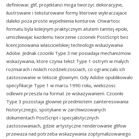
definiowac glif, projektanci moga tworzyc dekoracyjne,
ilustrowane i teksturowane formy literowe wykraczajace
daleko poza proste wypelnienia konturow. Otwartosc
formatu byla kolejnym praktycznym atutem tamtej epoki,
umozliwiajac kazdemu tworzenie czcionek PostScript bez
licencjonowania wlascicielskiej technologii wskazywania
Adobe. Jednak czcionki Type 3 nie posiadaja mechanizmow
wskazywania, ktore czynia tekst Type 1 ostrym w malych
rozmiarach i niskich rozdzielczosciach, co ograniczalo ich
zastosowanie w tekscie glownym. Gdy Adobe opublikowalo
specyfikacje Type 1 w marcu 1990 roku, wiekszosc
odlewni przeszla na format ze wskazywaniem. Czcionki
Type 3 pozostaja glownie przedmiotem zainteresowania
historycznego, spotykane w zarchiwizowanych
dokumentach PostScript i specjalistycznych
zastosowaniach, gdzie artystyczne renderowanie glifow
przewaza nad potrzeba wskazywania zoptymalizowanego