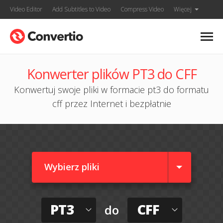
Video Editor
Add Subtitles to Video
Compress Video
Więcej
Konwerter plików PT3 do CFF
Konwertuj swoje pliki w formacie pt3 do formatu
cff przez Internet i bezpłatnie
Wybierz pliki
PT3
CFF
do