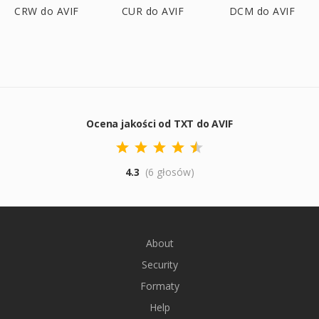
CRW do AVIF
CUR do AVIF
DCM do AVIF
Ocena jakości od TXT do AVIF
4.3
(6 głosów)
About
Security
Formaty
Help