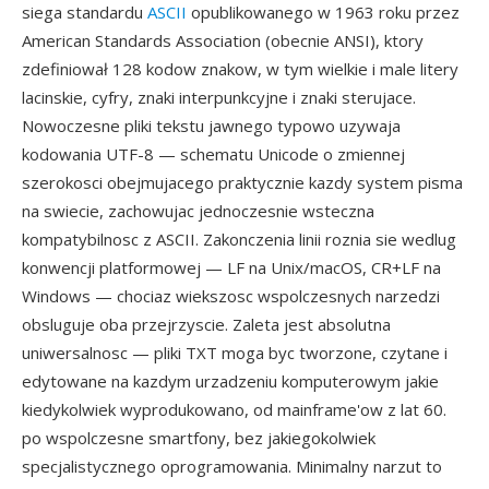
siega standardu
ASCII
opublikowanego w 1963 roku przez
American Standards Association (obecnie ANSI), ktory
zdefiniował 128 kodow znakow, w tym wielkie i male litery
lacinskie, cyfry, znaki interpunkcyjne i znaki sterujace.
Nowoczesne pliki tekstu jawnego typowo uzywaja
kodowania UTF-8 — schematu Unicode o zmiennej
szerokosci obejmujacego praktycznie kazdy system pisma
na swiecie, zachowujac jednoczesnie wsteczna
kompatybilnosc z ASCII. Zakonczenia linii roznia sie wedlug
konwencji platformowej — LF na Unix/macOS, CR+LF na
Windows — chociaz wiekszosc wspolczesnych narzedzi
obsluguje oba przejrzyscie. Zaleta jest absolutna
uniwersalnosc — pliki TXT moga byc tworzone, czytane i
edytowane na kazdym urzadzeniu komputerowym jakie
kiedykolwiek wyprodukowano, od mainframe'ow z lat 60.
po wspolczesne smartfony, bez jakiegokolwiek
specjalistycznego oprogramowania. Minimalny narzut to