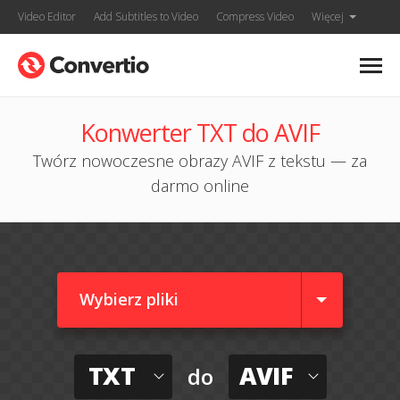
Video Editor
Add Subtitles to Video
Compress Video
Więcej
Konwerter TXT do AVIF
Twórz nowoczesne obrazy AVIF z tekstu — za
darmo online
Wybierz pliki
TXT
AVIF
do