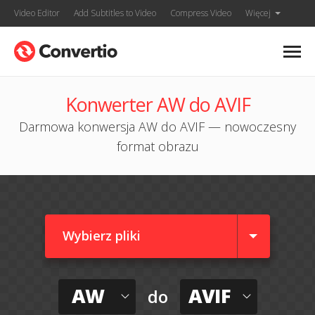
Video Editor
Add Subtitles to Video
Compress Video
Więcej
Konwerter AW do AVIF
Darmowa konwersja AW do AVIF — nowoczesny
format obrazu
Wybierz pliki
AW
AVIF
do