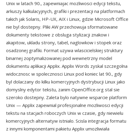
Unix w latach 90., zapewniajac mozliwosci edycji tekstu,
arkuszy kalkulacyjnych, grafiki i prezentacji na platformach
takich jak Solaris, HP-UX, AIX i Linux, gdzie Microsoft Office
nie byl dostepny. Pliki AW przechowuja sformatowane
dokumenty tekstowe z obsluga stylizacji znakow i
akapitow, ukladu strony, tabel, naglowkow i stopek oraz
osadzonej grafiki. Format uzywa wlascicielskiej struktury
binarnej zoptymalizowanej pod wewnetrzny model
dokumentu aplikacji Applix. Applix Words zyskal szczegolna
widocznosc w spolecznosci Linux pod koniec lat 90., gdy
byl dolaczany do kilku komercyjnych dystrybucji Linux jako
domyslny edytor tekstu, zanim OpenOffice.org stal sie
szeroko dostepny. Zaleta bylo natywne wsparcie platform
Unix — Applix zapewnial profesjonalne mozliwosci edycji
tekstu na stacjach roboczych Unix w czasie, gdy niewielu
komercyjnych alternatyw istnialo. Scisla integracja formatu
z innymi komponentami pakietu Applix umozliwiała