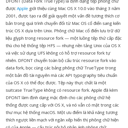
DFONT (Data Fork TrueType) là định dạng tệp phông chữ
được
Apple
giới thiệu cùng Mac OS X 10.0 vào tháng 3 năm
2001, được tạo ra để giải quyết một vấn đề tương thích cơ
bản trong quá trình chuyển đổi từ Mac OS cổ điển sang kiến
trúc OS X dựa trên Unix. Phông chữ Mac cổ điển lưu trữ dữ
liệu glyph trong resource fork — một luồng tệp thứ cấp đặc
thù cho hệ thống tệp HFS — nhưng nền tảng Unix của OS X
và việc sử dụng UFS không có hỗ trợ resource fork tự
nhiên. DFONT chuyển toàn bộ cấu trúc resource fork vào
data fork, bọc cùng các bảng phông chữ TrueType trong
một bản đồ tài nguyên mà các API typography tiêu chuẩn
của OS X có thể đọc được. Tệp này thực chất là một
suitcase TrueType không có resource fork. Apple đã kèm
DFONT làm định dạng mặc định cho các phông chữ hệ
thống được cung cấp với OS X, và nó vẫn có mặt trong các
thư mục hệ thống macOS. Một ưu điểm là khả năng tương
thích ngược liền mạch với ngăn xếp hiển thị phông chữ hiện
có của Apple — cấu trúc nội bộ phản ánh phông chữ