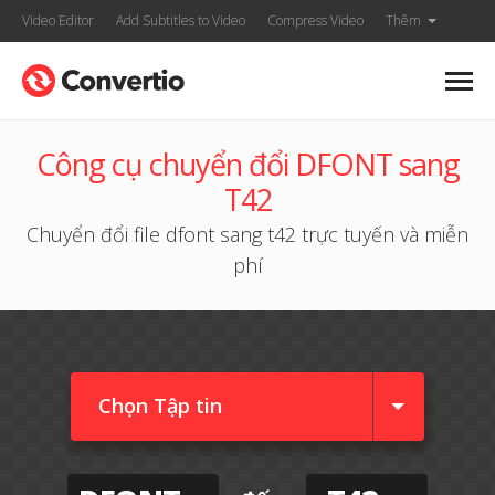
Video Editor
Add Subtitles to Video
Compress Video
Thêm
Công cụ chuyển đổi DFONT sang
T42
Chuyển đổi file dfont sang t42 trực tuyến và miễn
phí
Chọn Tập tin