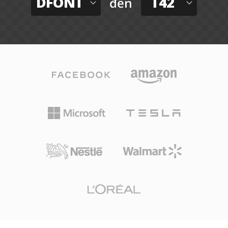
DFONT
T42
đến