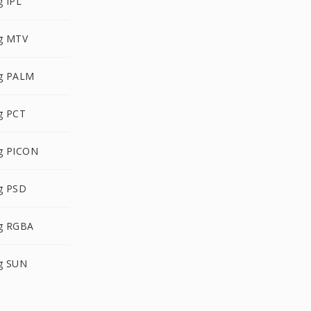
 IPL
g MTV
g PALM
g PCT
g PICON
g PSD
g RGBA
g SUN