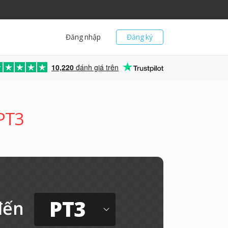
Đăng nhập
Đăng ký
10,220
đánh giá trên
 PT3
PT3
đến