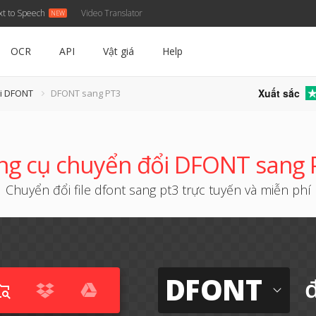
xt to Speech
Video Translator
OCR
API
Vật giá
Help
Xuất sắc
ổi DFONT
DFONT sang PT3
g cụ chuyển đổi DFONT sang
Chuyển đổi file dfont sang pt3 trực tuyến và miễn phí
DFONT