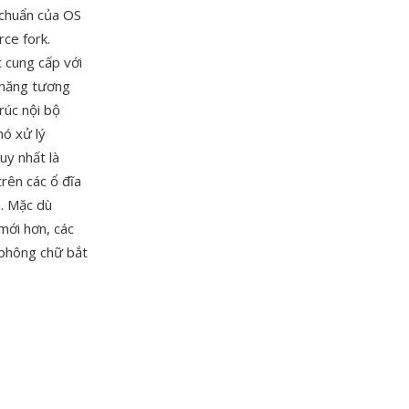
 chuẩn của OS
ce fork.
 cung cấp với
 năng tương
rúc nội bộ
nó xử lý
uy nhất là
rên các ổ đĩa
n. Mặc dù
mới hơn, các
 phông chữ bắt