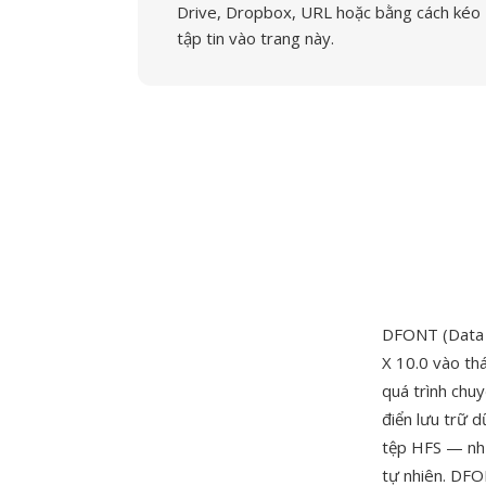
Drive, Dropbox, URL hoặc bằng cách kéo
tập tin vào trang này.
DFONT (Data 
X 10.0 vào th
quá trình chu
điển lưu trữ 
tệp HFS — như
tự nhiên. DFO