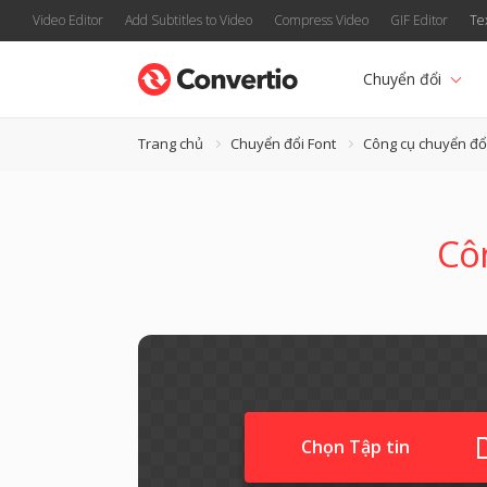
Video Editor
Add Subtitles to Video
Compress Video
GIF Editor
Te
Chuyển đổi
Trang chủ
Chuyển đổi Font
Công cụ chuyển đ
Côn
Chọn Tập tin