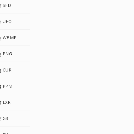
g SFD
g UFO
g WBMP
g PNG
g CUR
g PPM
g EXR
g G3