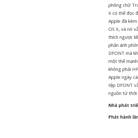
phông chữ Tru
X có thể đọc 
Apple đã kèm 
OS X, và nó v
thích ngược li
phản ánh phôn
DFONT mà khôn
một thế mạnh 
không phải HF
Apple ngày c
tệp DFONT vẫn
nguồn từ thời
Nhà phát tri
Phát hành lầ