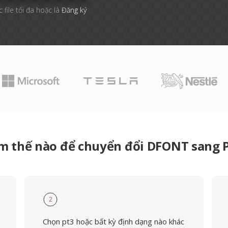
 file tối đa hoặc là
Đăng ký
m thế nào để chuyển đổi DFONT sang 
2
Chọn pt3 hoặc bất kỳ định dạng nào khác