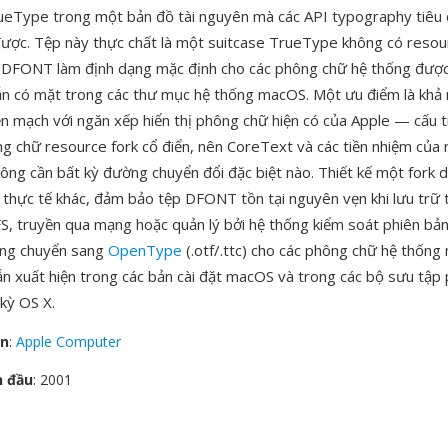
eType trong một bản đồ tài nguyên mà các API typography tiêu
được. Tệp này thực chất là một suitcase TrueType không có resour
DFONT làm định dạng mặc định cho các phông chữ hệ thống được
ẫn có mặt trong các thư mục hệ thống macOS. Một ưu điểm là khả
ền mạch với ngăn xếp hiển thị phông chữ hiện có của Apple — cấu t
g chữ resource fork cổ điển, nên CoreText và các tiền nhiệm của 
g cần bất kỳ đường chuyển đổi đặc biệt nào. Thiết kế một fork d
thực tế khác, đảm bảo tệp DFONT tồn tại nguyên vẹn khi lưu trữ t
S, truyền qua mạng hoặc quản lý bởi hệ thống kiểm soát phiên bả
àng chuyển sang
OpenType
(.otf/.ttc) cho các phông chữ hệ thống 
 xuất hiện trong các bản cài đặt macOS và trong các bộ sưu tập
 kỳ OS X.
ển
:
Apple Computer
n đầu
: 2001