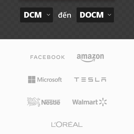
DCM
DOCM
đến