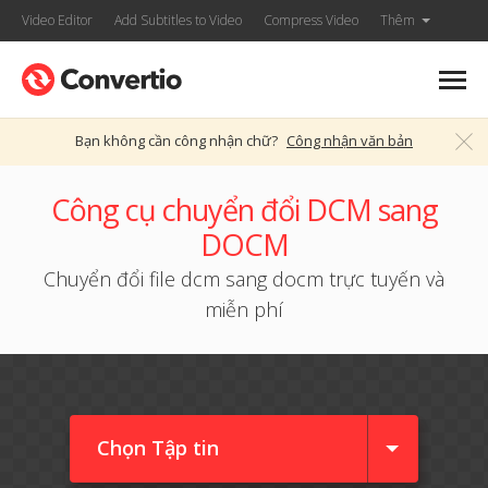
Video Editor
Add Subtitles to Video
Compress Video
Thêm
Bạn không cần công nhận chữ?
Công nhận văn bản
Công cụ chuyển đổi DCM sang
DOCM
Chuyển đổi file dcm sang docm trực tuyến và
miễn phí
Chọn Tập tin