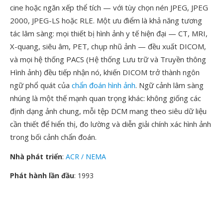
cine hoặc ngăn xếp thể tích — với tùy chọn nén JPEG, JPEG
2000, JPEG-LS hoặc RLE. Một ưu điểm là khả năng tương
tác lâm sàng: mọi thiết bị hình ảnh y tế hiện đại — CT, MRI,
X-quang, siêu âm, PET, chụp nhũ ảnh — đều xuất DICOM,
và mọi hệ thống PACS (Hệ thống Lưu trữ và Truyền thông
Hình ảnh) đều tiếp nhận nó, khiến DICOM trở thành ngôn
ngữ phổ quát của
chẩn đoán hình ảnh
. Ngữ cảnh lâm sàng
nhúng là một thế mạnh quan trọng khác: không giống các
định dạng ảnh chung, mỗi tệp DCM mang theo siêu dữ liệu
cần thiết để hiển thị, đo lường và diễn giải chính xác hình ảnh
trong bối cảnh chẩn đoán.
Nhà phát triển
:
ACR / NEMA
Phát hành lần đầu
: 1993