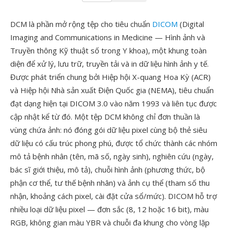
DCM là phần mở rộng tệp cho tiêu chuẩn
DICOM
(Digital
Imaging and Communications in Medicine — Hình ảnh và
Truyền thông Kỹ thuật số trong Y khoa), một khung toàn
diện để xử lý, lưu trữ, truyền tải và in dữ liệu hình ảnh y tế.
Được phát triển chung bởi Hiệp hội X-quang Hoa Kỳ (ACR)
và Hiệp hội Nhà sản xuất Điện Quốc gia (NEMA), tiêu chuẩn
đạt dạng hiện tại DICOM 3.0 vào năm 1993 và liên tục được
cập nhật kể từ đó. Một tệp DCM không chỉ đơn thuần là
vùng chứa ảnh: nó đóng gói dữ liệu pixel cùng bộ thẻ siêu
dữ liệu có cấu trúc phong phú, được tổ chức thành các nhóm
mô tả bệnh nhân (tên, mã số, ngày sinh), nghiên cứu (ngày,
bác sĩ giới thiệu, mô tả), chuỗi hình ảnh (phương thức, bộ
phận cơ thể, tư thế bệnh nhân) và ảnh cụ thể (tham số thu
nhận, khoảng cách pixel, cài đặt cửa sổ/mức). DICOM hỗ trợ
nhiều loại dữ liệu pixel — đơn sắc (8, 12 hoặc 16 bit), màu
RGB, không gian màu YBR và chuỗi đa khung cho vòng lặp