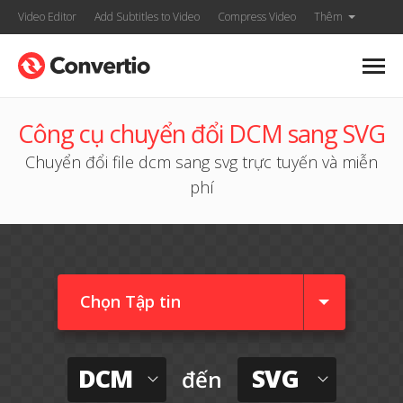
Video Editor
Add Subtitles to Video
Compress Video
Thêm
Công cụ chuyển đổi DCM sang SVG
Chuyển đổi file dcm sang svg trực tuyến và miễn
phí
Chọn Tập tin
DCM
SVG
đến