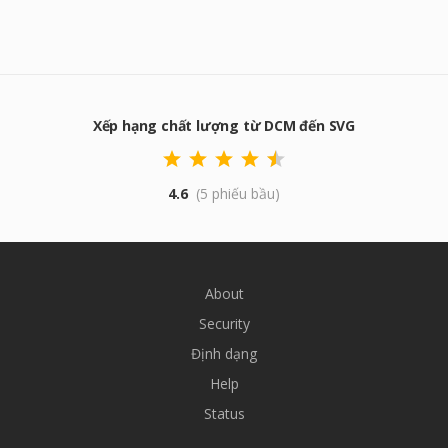
Xếp hạng chất lượng từ DCM đến SVG
4.6
(5 phiếu bầu)
About
Security
Định dạng
Help
Status