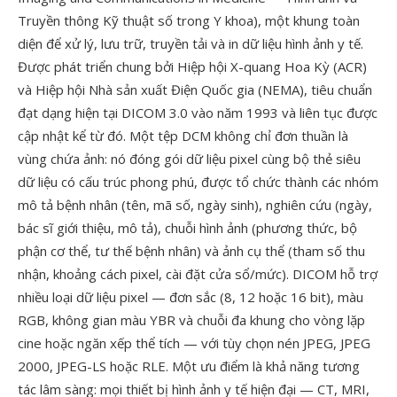
Truyền thông Kỹ thuật số trong Y khoa), một khung toàn
diện để xử lý, lưu trữ, truyền tải và in dữ liệu hình ảnh y tế.
Được phát triển chung bởi Hiệp hội X-quang Hoa Kỳ (ACR)
và Hiệp hội Nhà sản xuất Điện Quốc gia (NEMA), tiêu chuẩn
đạt dạng hiện tại DICOM 3.0 vào năm 1993 và liên tục được
cập nhật kể từ đó. Một tệp DCM không chỉ đơn thuần là
vùng chứa ảnh: nó đóng gói dữ liệu pixel cùng bộ thẻ siêu
dữ liệu có cấu trúc phong phú, được tổ chức thành các nhóm
mô tả bệnh nhân (tên, mã số, ngày sinh), nghiên cứu (ngày,
bác sĩ giới thiệu, mô tả), chuỗi hình ảnh (phương thức, bộ
phận cơ thể, tư thế bệnh nhân) và ảnh cụ thể (tham số thu
nhận, khoảng cách pixel, cài đặt cửa sổ/mức). DICOM hỗ trợ
nhiều loại dữ liệu pixel — đơn sắc (8, 12 hoặc 16 bit), màu
RGB, không gian màu YBR và chuỗi đa khung cho vòng lặp
cine hoặc ngăn xếp thể tích — với tùy chọn nén JPEG, JPEG
2000, JPEG-LS hoặc RLE. Một ưu điểm là khả năng tương
tác lâm sàng: mọi thiết bị hình ảnh y tế hiện đại — CT, MRI,