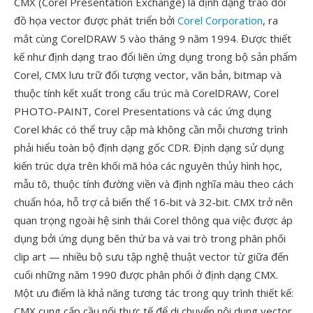
CMX (Corel Presentation Exchange) là định dạng trao đổi
đồ họa vector được phát triển bởi
Corel Corporation
, ra
mắt cùng CorelDRAW 5 vào tháng 9 năm 1994. Được thiết
kế như định dạng trao đổi liên ứng dụng trong bộ sản phẩm
Corel, CMX lưu trữ đối tượng vector, văn bản, bitmap và
thuộc tính kết xuất trong cấu trúc mà CorelDRAW, Corel
PHOTO-PAINT, Corel Presentations và các ứng dụng
Corel khác có thể truy cập mà không cần mỗi chương trình
phải hiểu toàn bộ định dạng gốc CDR. Định dạng sử dụng
kiến trúc dựa trên khối mã hóa các nguyên thủy hình học,
mẫu tô, thuộc tính đường viền và định nghĩa màu theo cách
chuẩn hóa, hỗ trợ cả biến thể 16-bit và 32-bit. CMX trở nên
quan trọng ngoài hệ sinh thái Corel thông qua việc được áp
dụng bởi ứng dụng bên thứ ba và vai trò trong phân phối
clip art — nhiều bộ sưu tập nghệ thuật vector từ giữa đến
cuối những năm 1990 được phân phối ở định dạng CMX.
Một ưu điểm là khả năng tương tác trong quy trình thiết kế:
CMX cung cấp cầu nối thực tế để di chuyển nội dung vector