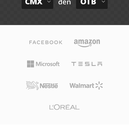
CMX
OTB
đến