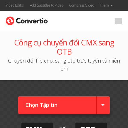
Video Editor
Add Subtitles to Video
Compress Video
Thêm
Công cụ chuyển đổi CMX sang
OTB
Chuyển đổi file cmx sang otb trực tuyến và miễn
phí
Chọn Tập tin