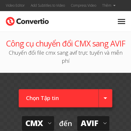
Video Editor
Add Subtitles to Video
Compress Video
Thêm
Công cụ chuyển đổi CMX sang AVIF
Chuyển đổi file cmx sang avif trực tuyến và miễn
phí
Chọn Tập tin
CMX
AVIF
đến