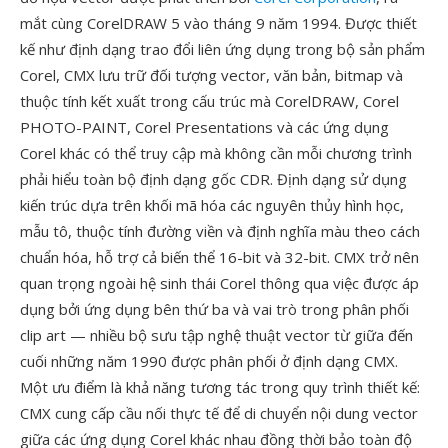
mắt cùng CorelDRAW 5 vào tháng 9 năm 1994. Được thiết
kế như định dạng trao đổi liên ứng dụng trong bộ sản phẩm
Corel, CMX lưu trữ đối tượng vector, văn bản, bitmap và
thuộc tính kết xuất trong cấu trúc mà CorelDRAW, Corel
PHOTO-PAINT, Corel Presentations và các ứng dụng
Corel khác có thể truy cập mà không cần mỗi chương trình
phải hiểu toàn bộ định dạng gốc CDR. Định dạng sử dụng
kiến trúc dựa trên khối mã hóa các nguyên thủy hình học,
mẫu tô, thuộc tính đường viền và định nghĩa màu theo cách
chuẩn hóa, hỗ trợ cả biến thể 16-bit và 32-bit. CMX trở nên
quan trọng ngoài hệ sinh thái Corel thông qua việc được áp
dụng bởi ứng dụng bên thứ ba và vai trò trong phân phối
clip art — nhiều bộ sưu tập nghệ thuật vector từ giữa đến
cuối những năm 1990 được phân phối ở định dạng CMX.
Một ưu điểm là khả năng tương tác trong quy trình thiết kế:
CMX cung cấp cầu nối thực tế để di chuyển nội dung vector
giữa các ứng dụng Corel khác nhau đồng thời bảo toàn độ