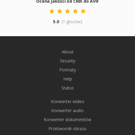
Ocena jakości od CMX do AVIF
5.0
(1 głosów)
About
Security
Formaty
Help
Status
Konwerter wideo
Konwerter audio
Konwerter dokumentów
Przetwornik obrazu