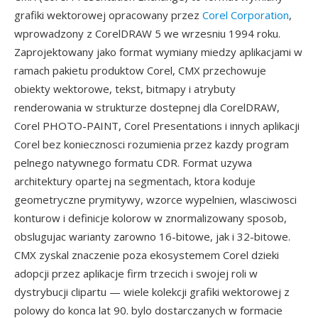
grafiki wektorowej opracowany przez
Corel Corporation
,
wprowadzony z CorelDRAW 5 we wrzesniu 1994 roku.
Zaprojektowany jako format wymiany miedzy aplikacjami w
ramach pakietu produktow Corel, CMX przechowuje
obiekty wektorowe, tekst, bitmapy i atrybuty
renderowania w strukturze dostepnej dla CorelDRAW,
Corel PHOTO-PAINT, Corel Presentations i innych aplikacji
Corel bez koniecznosci rozumienia przez kazdy program
pelnego natywnego formatu CDR. Format uzywa
architektury opartej na segmentach, ktora koduje
geometryczne prymitywy, wzorce wypelnien, wlasciwosci
konturow i definicje kolorow w znormalizowany sposob,
obslugujac warianty zarowno 16-bitowe, jak i 32-bitowe.
CMX zyskal znaczenie poza ekosystemem Corel dzieki
adopcji przez aplikacje firm trzecich i swojej roli w
dystrybucji clipartu — wiele kolekcji grafiki wektorowej z
polowy do konca lat 90. bylo dostarczanych w formacie