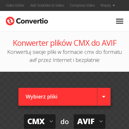
Video Editor
Add Subtitles to Video
Compress Video
Więcej
Konwerter plików CMX do AVIF
Konwertuj swoje pliki w formacie cmx do formatu
avif przez Internet i bezpłatnie
Wybierz pliki
CMX
AVIF
do