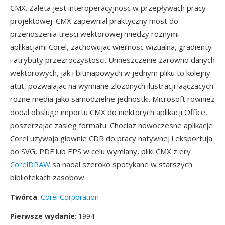
CMX. Zaleta jest interoperacyjnosc w przepływach pracy
projektowej: CMX zapewnial praktyczny most do
przenoszenia tresci wektorowej miedzy roznymi
aplikacjami Corel, zachowujac wiernosc wizualna, gradienty
i atrybuty przezroczystosci. Umieszczenie zarowno danych
wektorowych, jak i bitmapowych w jednym pliku to kolejny
atut, pozwalajac na wymiane zlozonych ilustracji laączacych
rozne media jako samodzielne jednostki. Microsoft rowniez
dodal obsluge importu CMX do niektorych aplikacji Office,
poszerzajac zasieg formatu. Chociaz nowoczesne aplikacje
Corel uzywaja glownie CDR do pracy natywnej i eksportuja
do SVG, PDF lub EPS w celu wymiany, pliki CMX z ery
CorelDRAW
sa nadal szeroko spotykane w starszych
bibliotekach zasobow.
Twórca
:
Corel Corporation
Pierwsze wydanie
: 1994