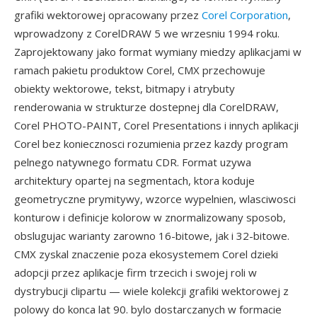
grafiki wektorowej opracowany przez
Corel Corporation
,
wprowadzony z CorelDRAW 5 we wrzesniu 1994 roku.
Zaprojektowany jako format wymiany miedzy aplikacjami w
ramach pakietu produktow Corel, CMX przechowuje
obiekty wektorowe, tekst, bitmapy i atrybuty
renderowania w strukturze dostepnej dla CorelDRAW,
Corel PHOTO-PAINT, Corel Presentations i innych aplikacji
Corel bez koniecznosci rozumienia przez kazdy program
pelnego natywnego formatu CDR. Format uzywa
architektury opartej na segmentach, ktora koduje
geometryczne prymitywy, wzorce wypelnien, wlasciwosci
konturow i definicje kolorow w znormalizowany sposob,
obslugujac warianty zarowno 16-bitowe, jak i 32-bitowe.
CMX zyskal znaczenie poza ekosystemem Corel dzieki
adopcji przez aplikacje firm trzecich i swojej roli w
dystrybucji clipartu — wiele kolekcji grafiki wektorowej z
polowy do konca lat 90. bylo dostarczanych w formacie