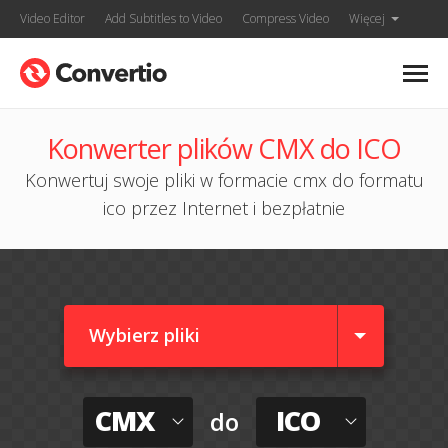
Video Editor
Add Subtitles to Video
Compress Video
Więcej
Konwerter plików CMX do ICO
Konwertuj swoje pliki w formacie cmx do formatu
ico przez Internet i bezpłatnie
Wybierz pliki
CMX
ICO
do