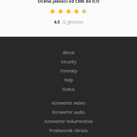
Ocena jakości od CMX do ICO
4.5
(2 głosów)
About
Security
Formaty
Help
Status
Konwerter wideo
Konwerter audio
Konwerter dokumentów
Przetwornik obrazu