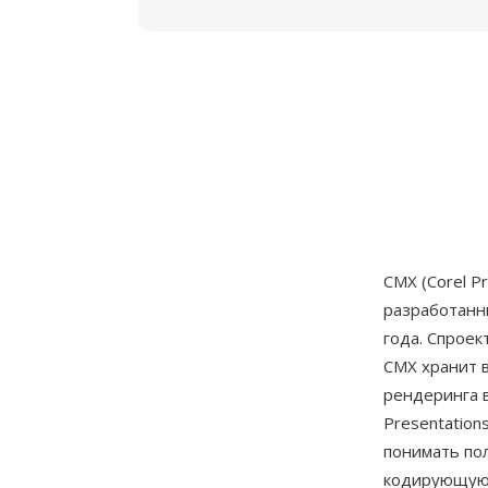
CMX (Corel P
разработан
года. Спроек
CMX хранит 
рендеринга в
Presentation
понимать по
кодирующую 