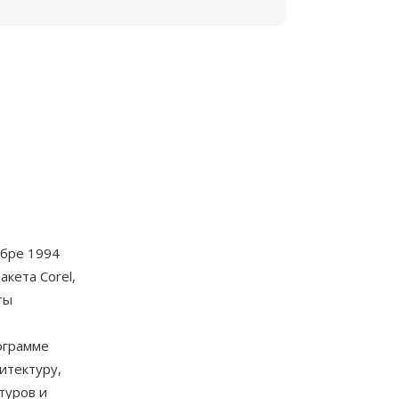
ябре 1994
кета Corel,
ты
ограмме
итектуру,
туров и