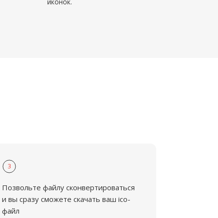
иконок.
3
Позвольте файлу сконвертироваться
и вы сразу сможете скачать ваш ico-
файл