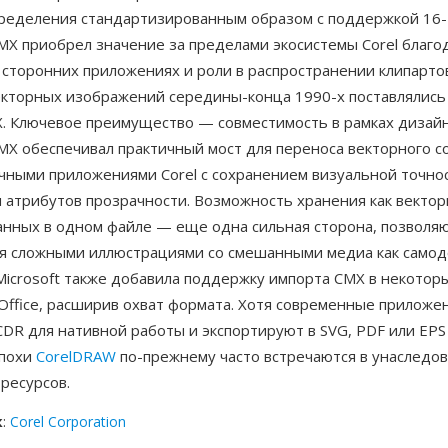
ределения стандартизированным образом с поддержкой 16-
MX приобрел значение за пределами экосистемы Corel благо
 сторонних приложениях и роли в распространении клипарто
екторных изображений середины-конца 1990-х поставлялись
. Ключевое преимущество — совместимость в рамках дизай
CMX обеспечивал практичный мост для переноса векторного 
чными приложениями Corel с сохранением визуальной точнос
 атрибутов прозрачности. Возможность хранения как векторн
анных в одном файле — еще одна сильная сторона, позвол
я сложными иллюстрациями со смешанными медиа как само
Microsoft также добавила поддержку импорта CMX в некотор
ffice, расширив охват формата. Хотя современные приложен
DR для нативной работы и экспортируют в SVG, PDF или EPS
эпохи
CorelDRAW
по-прежнему часто встречаются в унаследо
ресурсов.
к
:
Corel Corporation