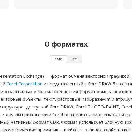
О форматах
CMX
ICO
resentation Exchange) — формат обмена векторной графикой,
ный
Corel Corporation
и представленный с CorelDRAW 5 в сент
тированный как межприложенческий формат обмена внутри па
векторные объекты, текст, растровые изображения и атрибу
 структуре, доступной CorelDRAW, Corel PHOTO-PAINT, Corel
s и другим приложениям Corel без необходимости каждой пр
лный нативный формат CDR. Формат использует блочную арх
геометрические примитивы, шаблоны заливок, свойства кон