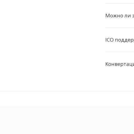
Можно ли з
ICO подде
Конвертац