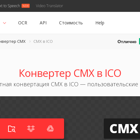
xt to Speech
Video Translator
ь
OCR
API
Стоимость
Help
Отлично
нвертер CMX
CMX в ICO
Конвертер CMX в ICO
тная конвертация CMX в ICO — пользовательские
CMX