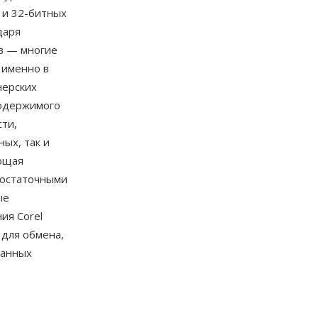
 и 32-битных
даря
в — многие
 именно в
нерских
содержимого
ти,
ых, так и
яющая
достаточными
ые
ия Corel
 для обмена,
ванных