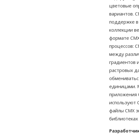
цветовые оп
вариантов. C
поддержке в
коллекции в
формате CMX
процессов: 
между разли
градиентов и
растровых д
обмениватьс
единицами. 
приложения O
используют C
файлы CMX 
библиотеках 
Разработчи