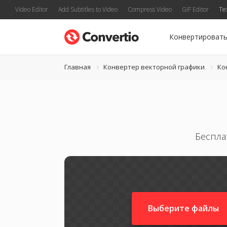
Video Editor
Add Subtitles to Video
Compress Video
GIF Editor
Te
Конвертироват
Главная
Конвертер векторной графики
Ко
Беспла
Выберите файлы