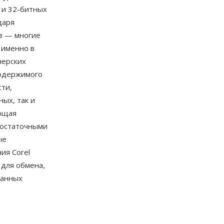
 и 32-битных
даря
в — многие
 именно в
нерских
содержимого
ти,
ых, так и
яющая
достаточными
ые
ия Corel
 для обмена,
ванных