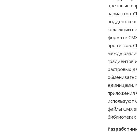
цветовые оп
вариантов. C
поддержке в
коллекции в
формате CMX
процессов: 
между разли
градиентов и
растровых д
обмениватьс
единицами. 
приложения O
используют C
файлы CMX 
библиотеках 
Разработчи