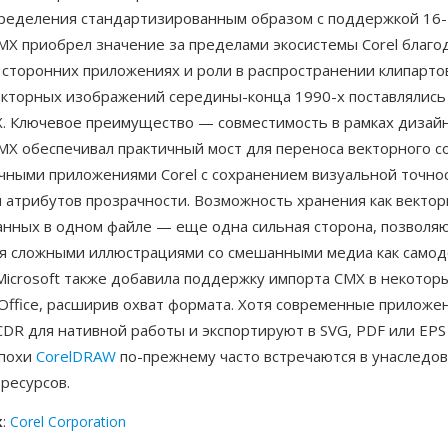
ределения стандартизированным образом с поддержкой 16-
MX приобрел значение за пределами экосистемы Corel благо
 сторонних приложениях и роли в распространении клипарто
екторных изображений середины-конца 1990-х поставлялись
. Ключевое преимущество — совместимость в рамках дизай
CMX обеспечивал практичный мост для переноса векторного 
чными приложениями Corel с сохранением визуальной точнос
 атрибутов прозрачности. Возможность хранения как векторн
анных в одном файле — еще одна сильная сторона, позвол
я сложными иллюстрациями со смешанными медиа как само
Microsoft также добавила поддержку импорта CMX в некотор
ffice, расширив охват формата. Хотя современные приложен
DR для нативной работы и экспортируют в SVG, PDF или EPS
эпохи
CorelDRAW
по-прежнему часто встречаются в унаследо
ресурсов.
к
:
Corel Corporation