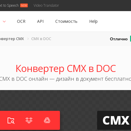
xt to Speech
Video Translator
ь
OCR
API
Стоимость
Help
Отлично
нвертер CMX
CMX в DOC
Конвертер CMX в DOC
CMX в DOC онлайн — дизайн в документ бесплатн
CMX