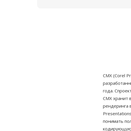
CMX (Corel P
разработан
года. Спроек
CMX хранит 
рендеринга в
Presentation
понимать по
кодирующую 