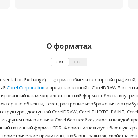
О форматах
CMX
DOC
resentation Exchange) — формат обмена векторной графикой,
ный
Corel Corporation
и представленный с CorelDRAW 5 в сент
тированный как межприложенческий формат обмена внутри па
векторные объекты, текст, растровые изображения и атрибу
 структуре, доступной CorelDRAW, Corel PHOTO-PAINT, Corel
s и другим приложениям Corel без необходимости каждой пр
лный нативный формат CDR. Формат использует блочную арх
геометрические примитивы, шаблоны заливок, свойства кон