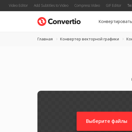
Video Editor
Add Subtitles to Video
Compress Video
GIF Editor
Te
Конвертироват
Главная
Конвертер векторной графики
Ко
Выберите файлы