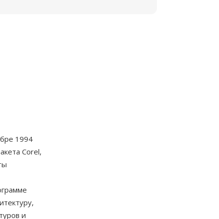
ябре 1994
кета Corel,
ты
ограмме
итектуру,
туров и