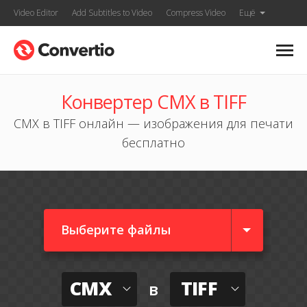
Video Editor
Add Subtitles to Video
Compress Video
Ещё
Конвертер CMX в TIFF
CMX в TIFF онлайн — изображения для печати
бесплатно
Выберите файлы
CMX
TIFF
в