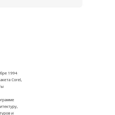
ябре 1994
кета Corel,
ты
ограмме
итектуру,
туров и