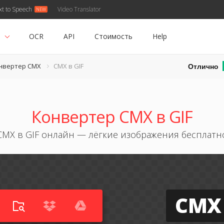
xt to Speech
Video Translator
ь
OCR
API
Стоимость
Help
Отлично
нвертер CMX
CMX в GIF
Конвертер CMX в GIF
CMX в GIF онлайн — лёгкие изображения бесплатн
CMX