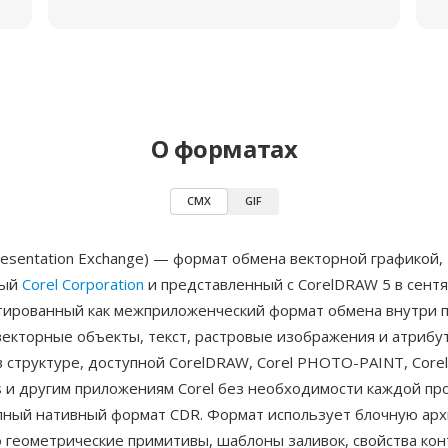
О форматах
CMX
GIF
resentation Exchange) — формат обмена векторной графикой,
ный
Corel Corporation
и представленный с CorelDRAW 5 в сент
тированный как межприложенческий формат обмена внутри па
векторные объекты, текст, растровые изображения и атрибу
 структуре, доступной CorelDRAW, Corel PHOTO-PAINT, Corel
s и другим приложениям Corel без необходимости каждой пр
лный нативный формат CDR. Формат использует блочную арх
геометрические примитивы, шаблоны заливок, свойства кон