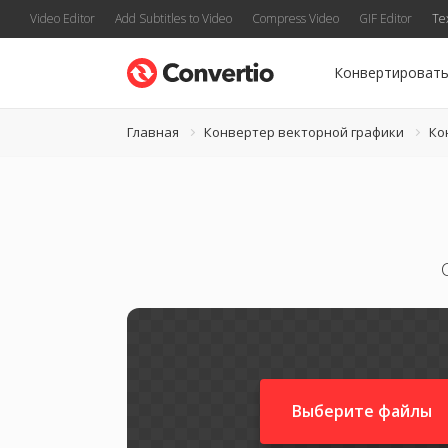
Video Editor
Add Subtitles to Video
Compress Video
GIF Editor
Te
Конвертироват
Главная
Конвертер векторной графики
Ко
Выберите файлы