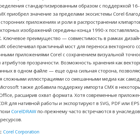
ределения стандартизированным образом с поддержкой 16-
MX приобрел значение за пределами экосистемы Corel благо
 сторонних приложениях и роли в распространении клипарто
екторных изображений середины-конца 1990-х поставлялись
. Ключевое преимущество — совместимость в рамках дизай
CMX обеспечивал практичный мост для переноса векторного 
чными приложениями Corel с сохранением визуальной точнос
 атрибутов прозрачности. Возможность хранения как векторн
анных в одном файле — еще одна сильная сторона, позвол
я сложными иллюстрациями со смешанными медиа как само
Microsoft также добавила поддержку импорта CMX в некотор
ffice, расширив охват формата. Хотя современные приложен
DR для нативной работы и экспортируют в SVG, PDF или EPS
эпохи
CorelDRAW
по-прежнему часто встречаются в унаследо
ресурсов.
к
:
Corel Corporation