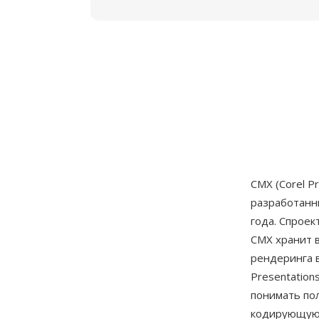
CMX (Corel P
разработан
года. Спроек
CMX хранит 
рендеринга в
Presentation
понимать по
кодирующую 