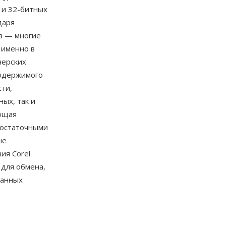
 и 32-битных
даря
в — многие
 именно в
нерских
содержимого
ти,
ых, так и
яющая
достаточными
ые
ия Corel
 для обмена,
ванных