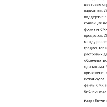
цветовые оп
вариантов. C
поддержке в
коллекции в
формате CMX
процессов: 
между разли
градиентов и
растровых д
обмениватьс
единицами. 
приложения O
используют C
файлы CMX 
библиотеках 
Разработчи